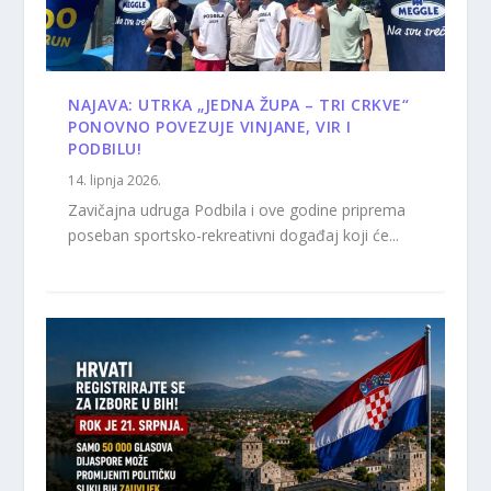
NAJAVA: UTRKA „JEDNA ŽUPA – TRI CRKVE“
PONOVNO POVEZUJE VINJANE, VIR I
PODBILU!
14. lipnja 2026.
Zavičajna udruga Podbila i ove godine priprema
poseban sportsko-rekreativni događaj koji će...