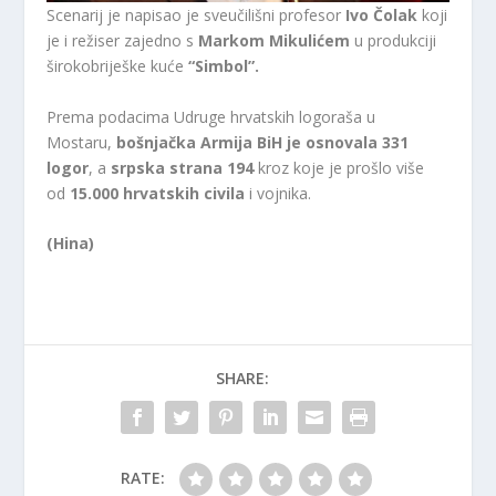
Scenarij je napisao je sveučilišni profesor
Ivo Čolak
koji
je i režiser zajedno s
Markom Mikulićem
u produkciji
širokobriješke kuće
“Simbol”.
Prema podacima Udruge hrvatskih logoraša u
Mostaru,
bošnjačka Armija BiH je osnovala 331
logor
, a
srpska strana 194
kroz koje je prošlo više
od
15.000 hrvatskih civila
i vojnika.
(Hina)
SHARE:
RATE: