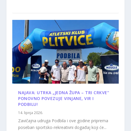
NAJAVA: UTRKA „JEDNA ŽUPA – TRI CRKVE“
PONOVNO POVEZUJE VINJANE, VIR I
PODBILU!
14. lipnja 2026.
Zavičajna udruga Podbila i ove godine priprema
poseban sportsko-rekreativni događaj koji će...