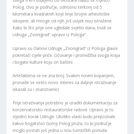
Svega 9 km udaljeno od Mostara nalazi se mjesto
Polog. Ovo je područje, odnosno teritorij od 5
kilometara kvadratnih koje krije brojne arheološke
iskopine, ali mnoge od njih još uvijek nisu istražene.
Kako bi što prije one ugledale svjetlo dana, trudi se
Udruga „Zvonigrad“ upravo iz Pologa“.
Upravo su članovi Udruge „Zvonigrad“ iz Pologa glavni
pokretači cijele priče. Očuvanje i promidžba svoga kraja
i bogate kulture koju on baštini.
Artefaktima se ne zna broj. Svakim novim kopanjem,
pronađe se nešto novo. Interes za daljnje istraživanje
iskazali su i znanstvenici
Prije istraživanja potrebno je izraditi dokumentaciju za
konzervatorsko-restauratorske radove. Upravo je to
sljedeći korak Udruge. Ukoliko vlasti budu prepoznale
kakvo bogatstvo Gornji Polog pruža, to bi područje
moglo postati još jedna u nizu turističkih ponuda