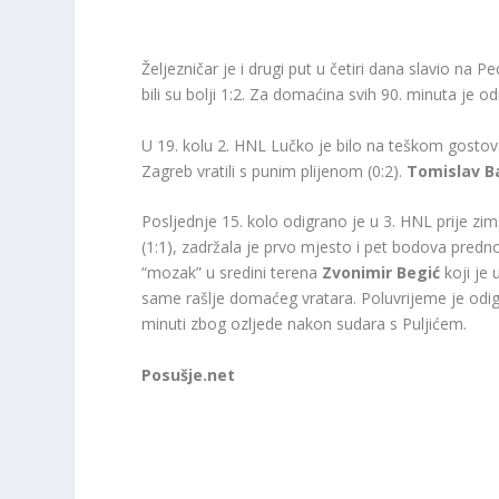
Željezničar je i drugi put u četiri dana slavio na P
bili su bolji 1:2. Za domaćina svih 90. minuta je o
U 19. kolu 2. HNL Lučko je bilo na teškom gostovan
Zagreb vratili s punim plijenom (0:2).
Tomislav Ba
Posljednje 15. kolo odigrano je u 3. HNL prije zi
(1:1), zadržala je prvo mjesto i pet bodova prednost
“mozak” u sredini terena
Zvonimir Begić
koji je
same rašlje domaćeg vratara. Poluvrijeme je odi
minuti zbog ozljede nakon sudara s Puljićem.
Posušje.net