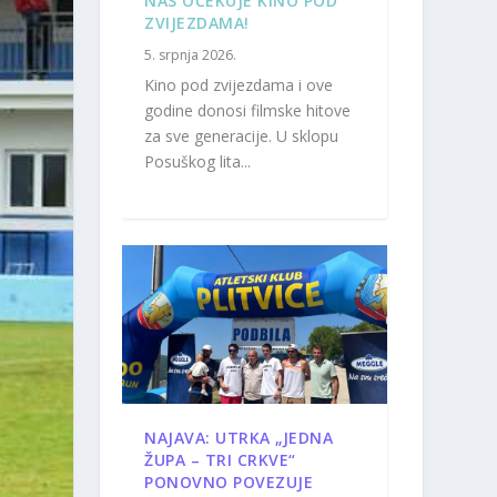
NAS OČEKUJE KINO POD
ZVIJEZDAMA!
5. srpnja 2026.
Kino pod zvijezdama i ove
godine donosi filmske hitove
za sve generacije. U sklopu
Posuškog lita...
NAJAVA: UTRKA „JEDNA
ŽUPA – TRI CRKVE“
PONOVNO POVEZUJE