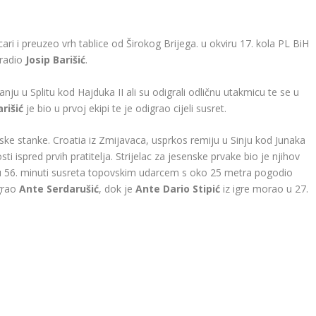
ecari i preuzeo vrh tablice od Širokog Brijega. u okviru 17. kola PL BiH
dradio
Josip Barišić
.
ju u Splitu kod Hajduka II ali su odigrali odličnu utakmicu te se u
rišić
je bio u prvoj ekipi te je odigrao cijeli susret.
mske stanke. Croatia iz Zmijavaca, usprkos remiju u Sinju kod Junaka
i ispred prvih pratitelja. Strijelac za jesenske prvake bio je njihov
 u 56. minuti susreta topovskim udarcem s oko 25 metra pogodio
grao
Ante Serdarušić
, dok je
Ante Dario Stipić
iz igre morao u 27.