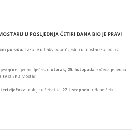
 MOSTARU U POSLJEDNJA ČETIRI DANA BIO JE PRAVI
sam poroda.
Tako je u ‘baby boom’ tjednu u mostarskoj bolnici
jevojčice i jedan dječak, u
utorak, 25. listopada
rođena je jedna
a.tv
iz SKB Mostar.
i tri dječaka
, dok je u četvrtak,
27. listopada
rođene četiri