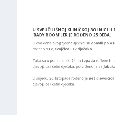
U SVEUČILIŠNOJ KLINIČKOJ BOLNICI U
‘BABY BOOM’ JER JE ROĐENO 25 BEBA.
U dva dana ovog tjedna liječnici su
obavili po o
rođeno
13 djevojčica i 12 dječaka.
Tako su u ponedjeljak,
24. listopada
rođene tri d
djevojčica i četiri dječaka, potvrđeno je za
Jabuk
U srijedu, 26. listopada rođeno je
pet djevojčica 
djevojčice i četiri dječaka.