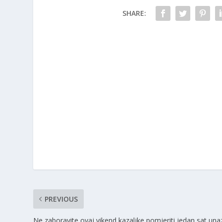
SHARE:
PREVIOUS
Ne zaboravite ovaj vikend kazaljke pomjeriti jedan sat un