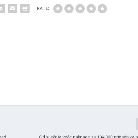
RATE:
azad
Od siječnja veće naknade za 104.000 pripadnika b