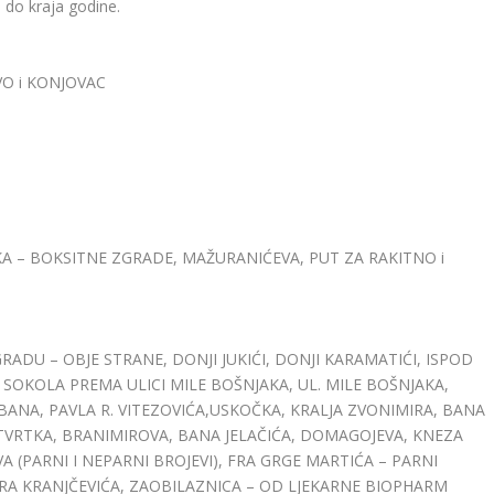
 do kraja godine.
VO i KONJOVAC
KA – BOKSITNE ZGRADE, MAŽURANIĆEVA, PUT ZA RAKITNO i
GRADU – OBJE STRANE, DONJI JUKIĆI, DONJI KARAMATIĆI, ISPOD
D SOKOLA PREMA ULICI MILE BOŠNJAKA, UL. MILE BOŠNJAKA,
 BANA, PAVLA R. VITEZOVIĆA,USKOČKA, KRALJA ZVONIMIRA, BANA
 TVRTKA, BRANIMIROVA, BANA JELAČIĆA, DOMAGOJEVA, KNEZA
A (PARNI I NEPARNI BROJEVI), FRA GRGE MARTIĆA – PARNI
HIMIRA KRANJČEVIĆA, ZAOBILAZNICA – OD LJEKARNE BIOPHARM