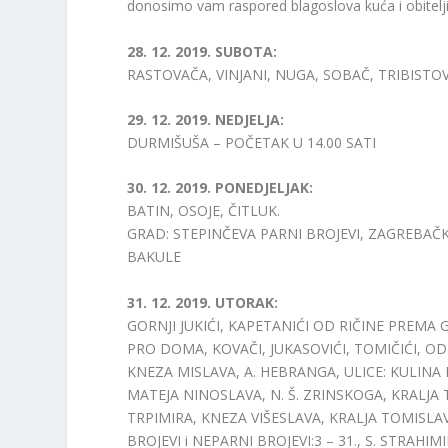
donosimo vam raspored blagoslova kuća i obitelji
28. 12. 2019. SUBOTA:
RASTOVAČA, VINJANI, NUGA, SOBAČ, TRIBISTO
29. 12. 2019. NEDJELJA:
DURMIŠUŠA – POČETAK U 14.00 SATI
30. 12. 2019. PONEDJELJAK:
BATIN, OSOJE, ČITLUK.
GRAD: STEPINČEVA PARNI BROJEVI, ZAGREBAČ
BAKULE
31. 12. 2019. UTORAK:
GORNJI JUKIĆI, KAPETANIĆI OD RIČINE PREMA 
PRO DOMA, KOVAČI, JUKASOVIĆI, TOMIČIĆI, O
KNEZA MISLAVA, A. HEBRANGA, ULICE: KULINA
MATEJA NINOSLAVA, N. Š. ZRINSKOGA, KRALJA
TRPIMIRA, KNEZA VIŠESLAVA, KRALJA TOMISLAV
BROJEVI i NEPARNI BROJEVI:3 – 31., S. STRA