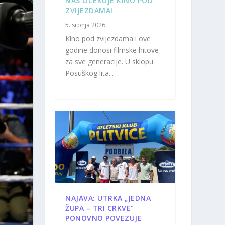
NAS OČEKUJE KINO POD
ZVIJEZDAMA!
5. srpnja 2026.
Kino pod zvijezdama i ove
godine donosi filmske hitove
za sve generacije. U sklopu
Posuškog lita...
NAJAVA: UTRKA „JEDNA
ŽUPA – TRI CRKVE“
PONOVNO POVEZUJE