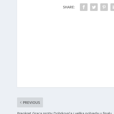
SHARE:
PREVIOUS
Preokret Graca protiv Dobrkovića i velika pobjeda u finalu