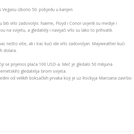
egasu izborio 50. pobjedu u karijeri.
biti vrlo zadovoljni. Naime, Floyd i Conor uvjerili su medije i
na svijetu, a gledatelji i navijači vrlo su lako to prihvatili.
c nešto više, ali i Irac kući ide vrlo zadovoljan. Mayweather kući
h dolara.
iji se prijenos plaća 100 USD-a. Meč je gledalo 50 milijuna
ternetskih) gledatelja širom svijeta.
jedini od velikih boksačkih prvaka koji je uz Rockyja Marciana završio