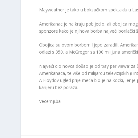
Mayweather je tako u boksačkom spektaklu u Las V
Amerikanac je na kraju pobijedio, ali obojica mogu 
sponzore kako je njihova borba najveći borilački šou 
Obojica su ovom borbom lijepo zaradili, Amerikana
odlazi s 350, a McGregor sa 100 milijuna američki
Najveći dio novca došao je od ‘pay per viewa’ za č
Amerikanaca, te više od milijardu televizijskih (i in
A Floydov ugled prije meča bio je na kocki, jer je 
karijeru bez poraza.
Vecernji.ba