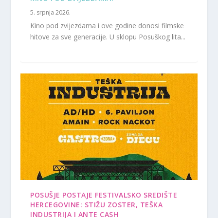
5. srpnja 2026.
Kino pod zvijezdama i ove godine donosi filmske
hitove za sve generacije. U sklopu Posuškog lita...
POSUŠJE POSTAJE FESTIVALSKO SREDIŠTE
HERCEGOVINE: STIŽU ZOSTER, TEŠKA
INDUSTRIJA I ANTE CASH