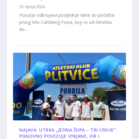
23. lipnja 2026.
Posušje odbrojava posljednje dane do početka
prvog Vrlo Carlsberg Festa, koji će od četvrtka
do...
NAJAVA: UTRKA „JEDNA ŽUPA – TRI CRKVE“
PONOVNO POVEZUJE VINJANE, VIR I