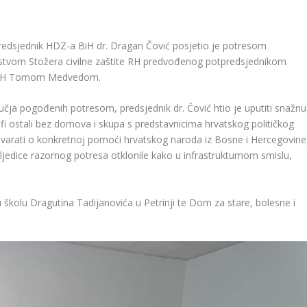
redsjednik HDZ-a BiH dr. Dragan Čović posjetio je potresom
stvom Stožera civilne zaštite RH predvođenog potpredsjednikom
adi RH Tomom Medvedom.
ručja pogođenih potresom, predsjednik dr. Čović htio je uputiti snažnu
fi ostali bez domova i skupa s predstavnicima hrvatskog političkog
govarati o konkretnoj pomoći hrvatskog naroda iz Bosne i Hercegovine
osljedice razornog potresa otklonile kako u infrastrukturnom smislu,
školu Dragutina Tadijanovića u Petrinji te Dom za stare, bolesne i