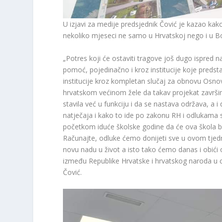
U izjavi za medije predsjednik Čović je kazao ka
nekoliko mjeseci ne samo u Hrvatskoj nego i u Bo
„Potres koji će ostaviti tragove još dugo ispred na
pomoć, pojedinačno i kroz institucije koje pred
institucije kroz kompletan slučaj za obnovu Osno
hrvatskom većinom žele da takav projekat završi
stavila već u funkciju i da se nastava održava, a
natječaja i kako to ide po zakonu RH i odlukama st
početkom iduće školske godine da će ova škola bi
Računajte, odluke ćemo donijeti sve u ovom tjedn
novu nadu u život a isto tako ćemo danas i obići oso
između Republike Hrvatske i hrvatskog naroda u cjel
Čović.