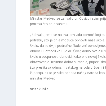
Ministar Medved se zahvalio dr. Čoviću i svim pri
potresa što prije saniraju.
„Zahvaljujemo se na svakom vidu pomoći koji su s
potrebu, što je prije moguće obnoviti naše škole. P
školu, da su dvije područne škole već obnovljene,
obnovu. Potporu koju je dr. Čović donio ovdje u s
školu u potpunosti obnoviti, kako bi u novoj škols
obrazovanje. Iznimno dobra suradnja, prijateljsk
što preslikava odnos hrvatskog naroda u Bosni i
županija, ali to je slika odnosa našeg naroda kao š
ministar Medved.
Vrisak.info