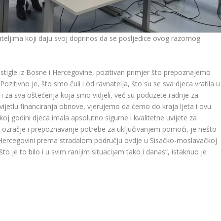
jateljima koji daju svoj doprinos da se posljedice ovog razornog
tigle iz Bosne i Hercegovine, pozitivan primjer što prepoznajemo
ozitivno je, što smo čuli i od ravnatelja, što su se sva djeca vratila u
 i za sva oštećenja koja smo vidjeli, već su poduzete radnje za
vijetlu financiranja obnove, vjerujemo da ćemo do kraja ljeta i ovu
koj godini djeca imala apsolutno sigurne i kvalitetne uvijete za
o ozračje i prepoznavanje potrebe za uključivanjem pomoći, je nešto
 Hercegovini prema stradalom području ovdje u Sisačko-moslavačkoj
to je to bilo i u svim ranijim situacijam tako i danas“, istaknuo je