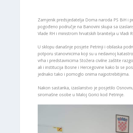
Zamjenik predsjedatelja Doma naroda PS BiH i p
pogođeno područje na Banovini skupa sa izaslan
Vlade RH i ministrom hrvatskih branitelja u Vl
U sklopu današnje posjete Petrinji i obilaska pod
potporu stanovnicima koji su u nedavnoj katastro
vrha i predstavnicima Stožera civilne zaštite raz
ali i institucija Bosne i Hercegovine kako bi se p
jednako tako i pomoglo onima najpotrebitijima.
Nakon sastanka, izaslanstvo je posjetilo Osnovnu 
siromašne osobe u Maloj Gorici kod Petrinje.