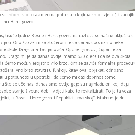
ko se informirao o razmjerima potresa o kojima smo svjedočili zadnjih
sni i Hercegovini.
s, tisuće ljudi iz Bosne i Hercegovine na različite se načine uključilo u
stavljaju. Ono što želim sa stožerom je da danas upoznamo neke
vne škole Dragutina Tadijanovića. Općine, gradovi, županije sa
mo. Drago mi je da danas ovdje imamo 530 djece i da se ova škola
 i da ćemo moći, vjerojatno vrlo brzo, čim se završe formalne procedur
ožera, vrlo brzo staviti i u funkciju čitav ovaj objekat, odnosno
ti u potpunosti u upotrebi i da ćemo mi dati doprinos tome.
u što se tiče nas, danas smo ovdje gdje su najmlađi, oni koji daju
be starije životne dobi i vidjeti kako to revitalizirati. To je ta veza
ini, u Bosni i Hercegovini i Republici Hrvatskoj“, istaknuo je dr.