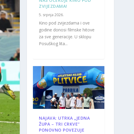
NAS OČEKUJE KINO POD
ZVIJEZDAMA!
5. srpnja 2026.
Kino pod zvijezdama i ove
godine donosi filmske hitove
za sve generacije. U sklopu
Posuškog lita...
NAJAVA: UTRKA „JEDNA
ŽUPA – TRI CRKVE“
PONOVNO POVEZUJE