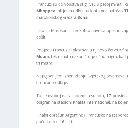
Francuzi su do vodstva stigli već u petoj minuti,
Mbappea
, ali je na odbijenu loptu prvi natrčao
T
marokonskog vratara
Bona
.
Iako su Marokanci u nekoliko navrata opasno zapr
došli.
Pobjedu Francuza i plasman u njihovo četvrto fin
Muani
, tek minutu nakon što je ušao u igru, k
tri metra.
Najugodnijem iznenađenju Svjetskog prvenstva u K
brončano odličje.
Taj je dvoboj na rasporedu u subotu, 17. prosin
odigran na stadioni Khalifa International, na koje
Finalni obračun Argentine i Francuske na rasporedu
početkom u 16 sati.