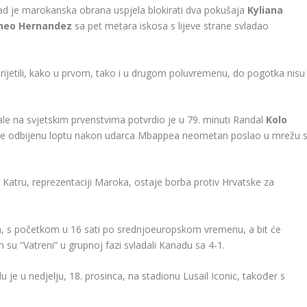
 kad je marokanska obrana uspjela blokirati dva pokušaja
Kyliana
heo Hernandez
sa pet metara iskosa s lijeve strane svladao
ijetili, kako u prvom, tako i u drugom poluvremenu, do pogotka nisu
ale na svjetskim prvenstvima potvrdio je u 79. minuti Randal
Kolo
ad je odbijenu loptu nakon udarca Mbappea neometan poslao u mrežu 
atru, reprezentaciji Maroka, ostaje borba protiv Hrvatske za
ca, s početkom u 16 sati po srednjoeuropskom vremenu, a bit će
m su “Vatreni” u grupnoj fazi svladali Kanadu sa 4-1.
 je u nedjelju, 18. prosinca, na stadionu Lusail Iconic, također s