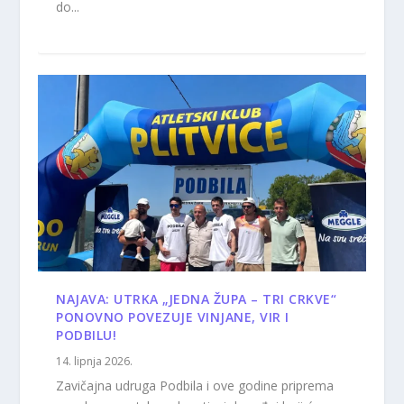
do...
NAJAVA: UTRKA „JEDNA ŽUPA – TRI CRKVE“
PONOVNO POVEZUJE VINJANE, VIR I
PODBILU!
14. lipnja 2026.
Zavičajna udruga Podbila i ove godine priprema