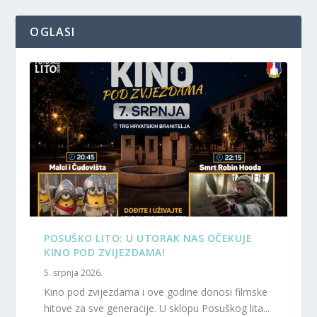
OGLASI
POSUŠKO LITO: U UTORAK NAS OČEKUJE
KINO POD ZVIJEZDAMA!
5. srpnja 2026.
Kino pod zvijezdama i ove godine donosi filmske
hitove za sve generacije. U sklopu Posuškog lita...