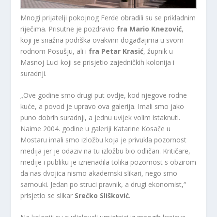
Mnogi prijatelji pokojnog Ferde obradili su se prikladnim
riječima. Prisutne je pozdravio
fra Mario Knezović
,
koji je snažna podrška ovakvim događajima u svom
rodnom Posušju, ali i
fra Petar Krasić
, župnik u
Masnoj Luci koji se prisjetio zajedničkih kolonija i
suradnji.
„Ove godine smo drugi put ovdje, kod njegove rodne
kuće, a povod je upravo ova galerija. Imali smo jako
puno dobrih suradnji, a jednu uvijek volim istaknuti.
Naime 2004. godine u galeriji Katarine Kosače u
Mostaru imali smo izložbu koja je privukla pozornost
medija jer je odaziv na tu izložbu bio odličan. Kritičare,
medije i publiku je iznenadila tolika pozornost s obzirom
da nas dvojica nismo akademski slikari, nego smo
samouki. Jedan po struci pravnik, a drugi ekonomist,“
prisjetio se slikar
Srećko Slišković
.