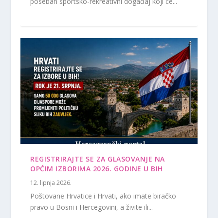
poseban sportsko-rekreativni događaj koji će...
REGISTRIRAJTE SE ZA GLASOVANJE NA
OPĆIM IZBORIMA 2026. GODINE U BIH
12. lipnja 2026.
Poštovane Hrvatice i Hrvati, ako imate biračko
pravo u Bosni i Hercegovini, a živite ili...