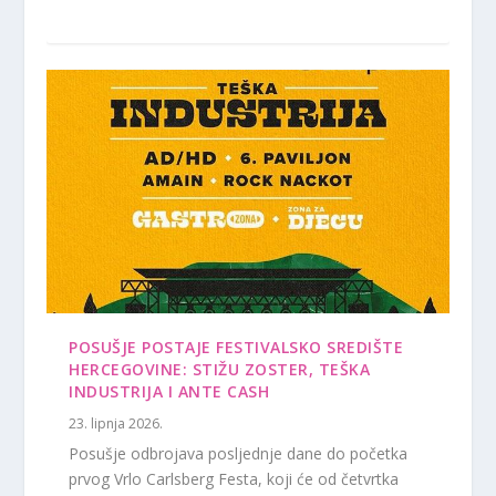
POSUŠJE POSTAJE FESTIVALSKO SREDIŠTE
HERCEGOVINE: STIŽU ZOSTER, TEŠKA
INDUSTRIJA I ANTE CASH
23. lipnja 2026.
Posušje odbrojava posljednje dane do početka
prvog Vrlo Carlsberg Festa, koji će od četvrtka