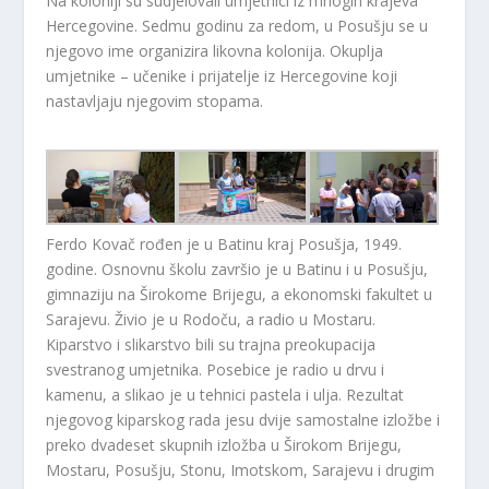
Na koloniji su sudjelovali umjetnici iz mnogih krajeva
Hercegovine. Sedmu godinu za redom, u Posušju se u
njegovo ime organizira likovna kolonija. Okuplja
umjetnike – učenike i prijatelje iz Hercegovine koji
nastavljaju njegovim stopama.
Ferdo Kovač rođen je u Batinu kraj Posušja, 1949.
godine. Osnovnu školu završio je u Batinu i u Posušju,
gimnaziju na Širokome Brijegu, a ekonomski fakultet u
Sarajevu. Živio je u Rodoču, a radio u Mostaru.
Kiparstvo i slikarstvo bili su trajna preokupacija
svestranog umjetnika. Posebice je radio u drvu i
kamenu, a slikao je u tehnici pastela i ulja. Rezultat
njegovog kiparskog rada jesu dvije samostalne izložbe i
preko dvadeset skupnih izložba u Širokom Brijegu,
Mostaru, Posušju, Stonu, Imotskom, Sarajevu i drugim