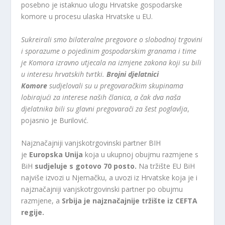
posebno je istaknuo ulogu Hrvatske gospodarske
komore u procesu ulaska Hrvatske u EU.
Sukreirali smo bilateralne pregovore o slobodnoj trgovini
i sporazume o pojedinim gospodarskim granama i time
je Komora izravno utjecala na izmjene zakona koji su bili
u interesu hrvatskih tvrtki.
Brojni djelatnici
Komore
sudjelovali su u pregovaračkim skupinama
lobirajući za interese naših članica, a čak dva naša
djelatnika bili su glavni pregovarači za šest poglavlja
,
pojasnio je Burilović.
Najznačajniji vanjskotrgovinski partner BIH
je
Europska Unija
koja u ukupnoj obujmu razmjene s
BiH
sudjeluje s gotovo 70 posto.
Na tržište EU BiH
najviše izvozi u Njemačku, a uvozi iz Hrvatske koja je i
najznačajniji vanjskotrgovinski partner po obujmu
razmjene, a
Srbija je najznačajnije tržište iz CEFTA
regije.