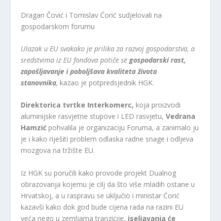
Dragan Čović i Tomislav Ćorić sudjelovali na
gospodarskom forumu
Ulazak u EU svakako je prilika za razvoj gospodarstva, a
sredstvima iz EU fondova potiče se
gospodarski rast,
zapošljavanje i poboljšava kvaliteta života
stanovnika
,
kazao je potpredsjednik HGK.
Direktorica tvrtke Interkomerc,
koja proizvodi
aluminijske rasvjetne stupove i LED rasvjetu,
Vedrana
Hamzić
pohvalila je organizaciju Foruma, a zanimalo ju
je i kako riješiti problem odlaska radne snage i odljeva
mozgova na tržište EU.
Iz HGK su poručili kako provode projekt Dualnog
obrazovanja kojemu je cilj da što više mladih ostane u
Hrvatskoj, a u raspravu se uključio i ministar Ćorić
kazavši kako dok god bude cijena rada na razini EU
veća nego u zemljama tranzicije,
iseljavanja će