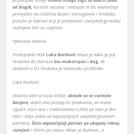
prijateljske zemlje
imamo mnogo toga za naučiti jedni
od drugih,
koristiti iskustva i nastojati ih što kvalitetnije
primijeniti na tržištima Bosne i Hercegovine i Hrvatske
,
poručio je Vuković koji je predstavio i vanjskotrgovinsku
razmjenu BiH sa svijetom.
Vjekoslav Vuković
Predsjednik HGK
Luka Burilović
rekao je kako je put
Hrvatske do članstva
bio mukotrpan i dug
, ali
ulaskom u EU Hrvatska je višestruko profitirala.
Luka Burilović
Otvorilo nam se novo tržište,
ukinule su se carinske
barijere
, dobili smo pristup EU fondovima, ali nismo
izgubili stare veze i tradicionalna tržišta pa nam je BiH
tako i dalje jedan od najznačajnijih vanjskotrgovinskih
partnera.
Šesti najznačajniji partner po ukupnoj robnoj
razmjeni
i četvrti po izvozu,
rekao je Burilović, a