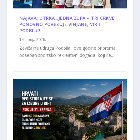
NAJAVA: UTRKA „JEDNA ŽUPA – TRI CRKVE“
PONOVNO POVEZUJE VINJANE, VIR I
PODBILU!
14. lipnja 2026.
Zavičajna udruga Podbila i ove godine priprema
poseban sportsko-rekreativni događaj koji će...