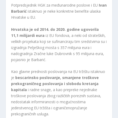
Potpredsjednik HGK za međunarodne poslove i EU
Ivan
Barbarić
istaknuo je neke konkretne benefite ulaska
Hrvatske u EU.
Hrvatska je od 2014. do 2020. godine ugovorila
11,1 milijardi eura
iz EU fondova, a neki od strateških,
velikih projekata koji se sufinanciraju tim sredstvima su i
izgradnja Pelješkog mosta s 357 milijuna eura i
nadogradnja Zračne luke Dubrovnik s 95 milijuna eura,
pojasnio je Barbarić.
Kao glavne prednosti poslovanja na EU tržištu istaknuo
je
bescarinsko poslovanje, smanjene troškove
prekograničnog poslovanja i slobodu kretanja
kapitala
i radne snage, a kao prepreke nejednake
troškove poslovanja zbog različitih poreznih sustava,
nedostatak informiranosti o mogućnostima
jedinstvenog EU tržišta i ograničenopružanje
prekograničnih usluga.