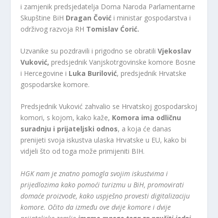
i zamjenik predsjedatelja Doma Naroda Parlamentarne
Skupštine BiH
Dragan Čović
i ministar gospodarstva i
održivog razvoja RH
Tomislav Ćorić.
Uzvanike su pozdravili i prigodno se obratili
Vjekoslav
Vuković,
predsjednik Vanjskotrgovinske komore Bosne
i Hercegovine i
Luka Burilović
, predsjednik Hrvatske
gospodarske komore.
Predsjednik Vuković zahvalio se Hrvatskoj gospodarskoj
komori, s kojom, kako kaže,
Komora ima odličnu
suradnju i prijateljski odnos
, a koja će danas
prenijeti svoja iskustva ulaska Hrvatske u EU, kako bi
vidjeli što od toga može primijeniti BIH.
HGK nam je znatno pomogla svojim iskustvima i
prijedlozima kako pomoći turizmu u BiH, promovirati
domaće proizvode, kako uspješno provesti digitalizaciju
komore. Očito da između ove dvije komore i dvije