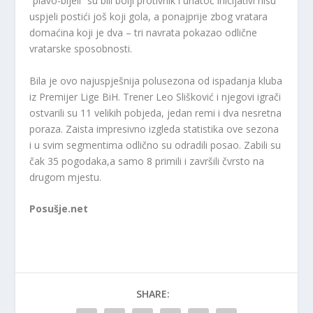
“plavo-bijeli” su bili bolji protivnik i unatoč inicijativi nisu
uspjeli postići još koji gola, a ponajprije zbog vratara
domaćina koji je dva – tri navrata pokazao odlične
vratarske sposobnosti.
Bila je ovo najuspješnija polusezona od ispadanja kluba
iz Premijer Lige BiH. Trener Leo Slišković i njegovi igrači
ostvarili su 11 velikih pobjeda, jedan remi i dva nesretna
poraza. Zaista impresivno izgleda statistika ove sezona
i u svim segmentima odlično su odradili posao. Zabili su
čak 35 pogodaka,a samo 8 primili i završili čvrsto na
drugom mjestu.
Posušje.net
SHARE: