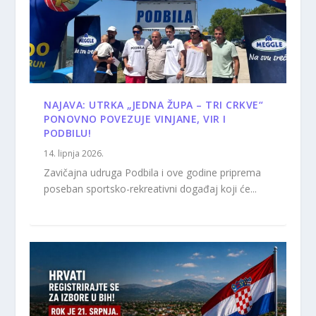
NAJAVA: UTRKA „JEDNA ŽUPA – TRI CRKVE“
PONOVNO POVEZUJE VINJANE, VIR I
PODBILU!
14. lipnja 2026.
Zavičajna udruga Podbila i ove godine priprema
poseban sportsko-rekreativni događaj koji će...