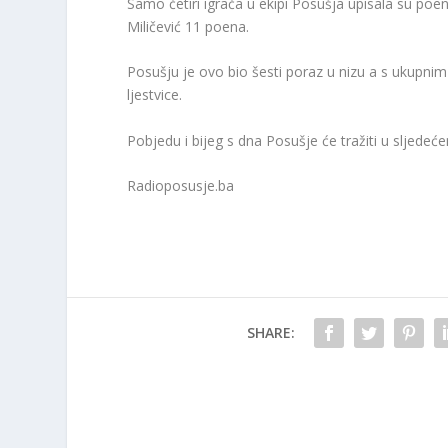
Samo četiri igrača u ekipi Posušja upisala su poen
Miličević 11 poena.
Posušju je ovo bio šesti poraz u nizu a s ukupn
ljestvice.
Pobjedu i bijeg s dna Posušje će tražiti u sljedeć
Radioposusje.ba
SHARE: