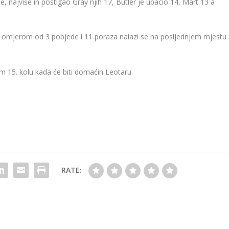
e, najviše ih postigao Gray njih 17, Butler je ubacio 14, Mart 13 a
im omjerom od 3 pobjede i 11 poraza nalazi se na posljednjem mjestu
em 15. kolu kada će biti domaćin Leotaru.
RATE: