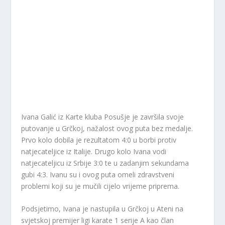
Ivana Galić iz Karte kluba Posušje je završila svoje
putovanje u Grčkoj, nažalost ovog puta bez medalje.
Prvo kolo dobila je rezultatom 4:0 u borbi protiv
natjecateljice iz Italije. Drugo kolo Ivana vodi
natjecateljicu iz Srbije 3:0 te u zadanjim sekundama
gubi 4:3. Ivanu su i ovog puta omeli zdravstveni
problemi koji su je mučili cijelo vrijeme priprema.
Podsjetimo, Ivana je nastupila u Grčkoj u Ateni na
svjetskoj premijer ligi karate 1 serije A kao član