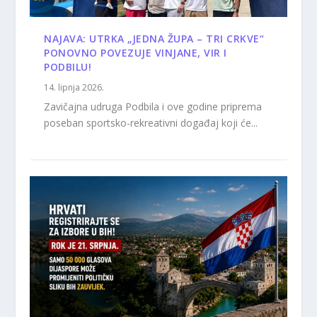
NAJAVA: UTRKA „JEDNA ŽUPA – TRI CRKVE“
PONOVNO POVEZUJE VINJANE, VIR I
PODBILU!
14. lipnja 2026.
Zavičajna udruga Podbila i ove godine priprema
poseban sportsko-rekreativni događaj koji će...