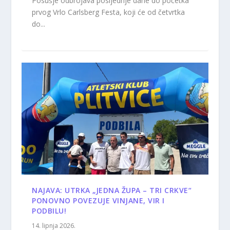
Posušje odbrojava posljednje dane do početka
prvog Vrlo Carlsberg Festa, koji će od četvrtka
do...
NAJAVA: UTRKA „JEDNA ŽUPA – TRI CRKVE“
PONOVNO POVEZUJE VINJANE, VIR I
PODBILU!
14. lipnja 2026.