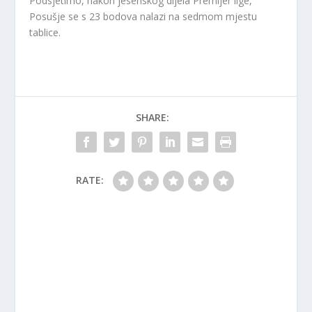
Podsjetimo, nakon jesenskog dijela Premijer lige,
Posušje se s 23 bodova nalazi na sedmom mjestu
tablice.
SHARE:
RATE: