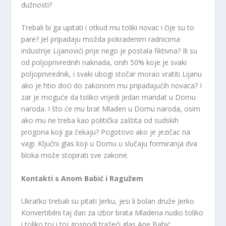
dužnosti?
Trebali bi ga upitati i otkud mu toliki novac i čije su to
pare? Jel pripadaju možda pokradenim radnicima
industrije Lijanovići prije nego je postala fiktivna? Ili su
od poljoprivrednih naknada, onih 50% koje je svaki
poljoprivrednik, i svaki ubogi stočar morao vratiti Lijanu
ako je htio doći do zakonom mu pripadajućih novaca? I
zar je moguće da toliko vrijedi jedan mandat u Domu
naroda. I što će mu brat Mladen u Domu naroda, osim
ako mu ne treba kao politička zaštita od sudskih
progona koji ga čekaju? Pogotovo ako je jezičac na
vagi. Ključni glas koji u Domu u slučaju formiranja dva
bloka može stopirati sve zakone.
Kontakti s Anom Babić i Ragužem
Ukratko trebali su pitati Jerku, jesi li bolan druže Jerko
Konvertibilni taj dan za izbor brata Mladena nudio toliko
i toliko toj i toj gospodi tražeći glas Ane Babić,