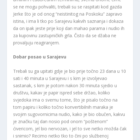
se ne mogu pohvaliti, trebali su se raspitati kod gazda
Jerke što je od onog “neistinitog na Poskoku” zapravo
istina, i ima li tko po Sarajevu kakvih saznanja i dokaza
da on ipak jeste prije koji dan mahao parama i nudio ih
za kupovinu zastupničkih grla. Čisto da se džaba ne
provaljuju reagiranjem.
Dobar posao u Sarajevu
Trebali su ga upitati gdje je bio prije točno 23 dana u 10
sati i 40 minuta u Sarajevu i s kim je izvoljevao
sastanak, s kim je potom nakon 30 minuta sjedio u
društvu, kakav je papir ispred sebe držao, koliko
svjedoka ima o svemu tome, što je pisalo točno na
tom papiru i koliko točno konvertibilnih maraka je
svojim sugovornicima nudio, kako je bio obučen, kakvu
je značku taj dan nosio pod onom “poštenom”
ćivericom, jel bio nervozan, i jel to sve netko možda čak
i snimio? Recimo netko tko to čini po službenoj