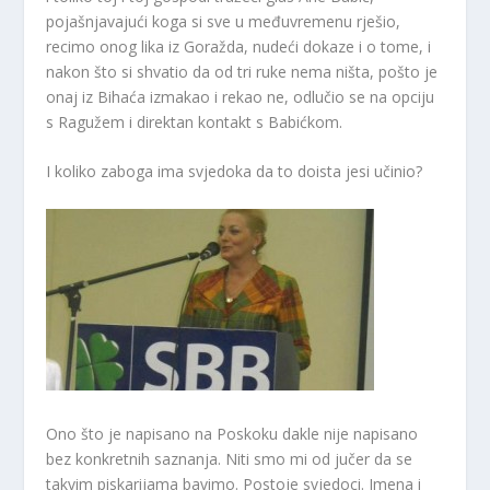
pojašnjavajući koga si sve u međuvremenu rješio,
recimo onog lika iz Goražda, nudeći dokaze i o tome, i
nakon što si shvatio da od tri ruke nema ništa, pošto je
onaj iz Bihaća izmakao i rekao ne, odlučio se na opciju
s Ragužem i direktan kontakt s Babićkom.
I koliko zaboga ima svjedoka da to doista jesi učinio?
Ono što je napisano na Poskoku dakle nije napisano
bez konkretnih saznanja. Niti smo mi od jučer da se
takvim piskarijama bavimo. Postoje svjedoci. Imena i