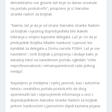
demantiramo sve gnusne laži koje su danas osvanule
na portalu poskok.info“, priopćeno je iz Narodne
stranke radom za boljitak.
“Naime, laž je da je od strane Narodne stranke Radom
za boljitak i njezinog dopredsjednika bilo ikakvih
lobiranja u smjeru kupovine delegata. Laž je i to da je
predsjednik Boljitka Mladen Ivanković Lijanović bio
kandidat za delegata u Domu naroda PSBiH. Laž je sve
navedeno”, tvrdi Boljitak u priopćenju i dodaje kako je
današnji tekst na navedenom portalu ogledalo ”očite
neprofesionalnosti i netransparentnosti rada jednog
medija”.
Najavljeno je medijima i cijeloj javnosti, kao i autorima
teksta i uredništvu portala poskok.info da zbog
spomenutih laži i neprovjerenih informacija u vezi s
dopredsjednikom Narodne stranke Radom za boljitak
Jerkom Ivankovićem Lijanovićem slijedi kaznena prijava.