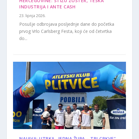
HERCEGOVINE: STIŽU ZOSTER, TEŠKA
INDUSTRIJA I ANTE CASH
23. lipnja 2026.
Posušje odbrojava posljednje dane do početka
prvog Vrlo Carlsberg Festa, koji će od četvrtka
do...
NAJAVA: UTRKA „JEDNA ŽUPA – TRI CRKVE“