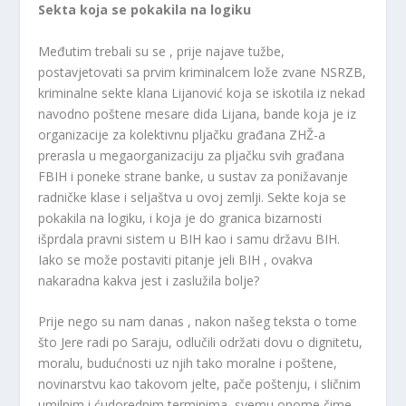
Sekta koja se pokakila na logiku
Međutim trebali su se , prije najave tužbe,
postavjetovati sa prvim kriminalcem lože zvane NSRZB,
kriminalne sekte klana Lijanović koja se iskotila iz nekad
navodno poštene mesare dida Lijana, bande koja je iz
organizacije za kolektivnu pljačku građana ZHŽ-a
prerasla u megaorganizaciju za pljačku svih građana
FBIH i poneke strane banke, u sustav za ponižavanje
radničke klase i seljaštva u ovoj zemlji. Sekte koja se
pokakila na logiku, i koja je do granica bizarnosti
išprdala pravni sistem u BIH kao i samu državu BIH.
Iako se može postaviti pitanje jeli BIH , ovakva
nakaradna kakva jest i zaslužila bolje?
Prije nego su nam danas , nakon našeg teksta o tome
što Jere radi po Saraju, odlučili održati dovu o dignitetu,
moralu, budućnosti uz njih tako moralne i poštene,
novinarstvu kao takovom jelte, pače poštenju, i sličnim
umilnim i ćudorednim terminima, svemu onome čime