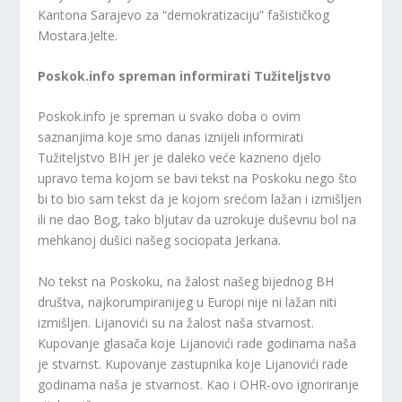
Kantona Sarajevo za “demokratizaciju” fašističkog
Mostara.Jelte.
Poskok.info spreman informirati Tužiteljstvo
Poskok.info je spreman u svako doba o ovim
saznanjima koje smo danas iznijeli informirati
Tužiteljstvo BIH jer je daleko veće kazneno djelo
upravo tema kojom se bavi tekst na Poskoku nego što
bi to bio sam tekst da je kojom srećom lažan i izmišljen
ili ne dao Bog, tako bljutav da uzrokuje duševnu bol na
mehkanoj dušici našeg sociopata Jerkana.
No tekst na Poskoku, na žalost našeg bijednog BH
društva, najkorumpiranijeg u Europi nije ni lažan niti
izmišljen. Lijanovići su na žalost naša stvarnost.
Kupovanje glasača koje Lijanovići rade godinama naša
je stvarnst. Kupovanje zastupnika koje Lijanovići rade
godinama naša je stvarnost. Kao i OHR-ovo ignoriranje