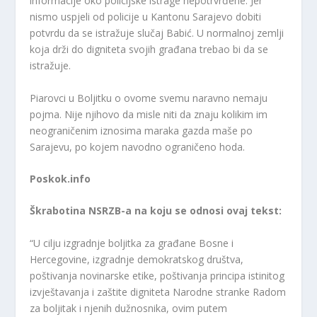
informacije oko policijske istrage nepotrvrđene. Jer
nismo uspjeli od policije u Kantonu Sarajevo dobiti
potvrdu da se istražuje slučaj Babić. U normalnoj zemlji
koja drži do digniteta svojih građana trebao bi da se
istražuje.
Piarovci u Boljitku o ovome svemu naravno nemaju
pojma. Nije njihovo da misle niti da znaju kolikim im
neograničenim iznosima maraka gazda maše po
Sarajevu, po kojem navodno ograničeno hoda.
Poskok.info
Škrabotina NSRZB-a na koju se odnosi ovaj tekst:
“U cilju izgradnje boljitka za građane Bosne i
Hercegovine, izgradnje demokratskog društva,
poštivanja novinarske etike, poštivanja principa istinitog
izvještavanja i zaštite digniteta Narodne stranke Radom
za boljitak i njenih dužnosnika, ovim putem