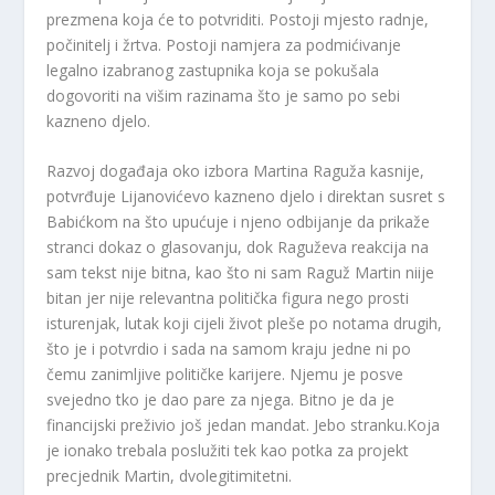
prezmena koja će to potvriditi. Postoji mjesto radnje,
počinitelj i žrtva. Postoji namjera za podmićivanje
legalno izabranog zastupnika koja se pokušala
dogovoriti na višim razinama što je samo po sebi
kazneno djelo.
Razvoj događaja oko izbora Martina Raguža kasnije,
potvrđuje Lijanovićevo kazneno djelo i direktan susret s
Babićkom na što upućuje i njeno odbijanje da prikaže
stranci dokaz o glasovanju, dok Raguževa reakcija na
sam tekst nije bitna, kao što ni sam Raguž Martin niije
bitan jer nije relevantna politička figura nego prosti
isturenjak, lutak koji cijeli život pleše po notama drugih,
što je i potvrdio i sada na samom kraju jedne ni po
čemu zanimljive političke karijere. Njemu je posve
svejedno tko je dao pare za njega. Bitno je da je
financijski preživio još jedan mandat. Jebo stranku.Koja
je ionako trebala poslužiti tek kao potka za projekt
precjednik Martin, dvolegitimitetni.