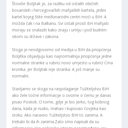
Štoviše Boljitak je, za razliku od ostalih običnih
bosanskih i hercegovačkih mafijaških kartela, jedini
kartel kojeg štite međunarodni centri moći u BIH. A
možda čak i na Balkanu. Svi ostali prosti BH mafijaši
moraju se snalaziti kako znaju i umiju i pod budnim
okom su države i zakona.
Stoga je neodgovorno od medija u BIH da priopćenja
Boljitka objavljuju kao najnormalnija priopćenja jedne
normalne stranke u rubrici novo umjesto u rubrici Crna
kronika. Jer Boljitak nije stranka. A još manje su
normalni.
Stavljamo se stoga na raspolaganje Tužiteljstvu BIH
ako žele točne informacije o ovome o čemu je danas
pisao Poskok. O tome, gdje je bio Jerko, tog kobnog
dana, kada je nudio, mahao i kupovao čovjeka kao
stoku. Ako naravno Tužiteljstvo BIH to zanima. A
trebalo bi da ih zanima.Zato smo napisali da su