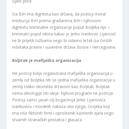
cijele priče.
Da BIH ima digniteta kao država, da postoji moral
institucija BIH prema građanima BIH i njihovom
dignitetu kriminalne organizacije poput Boljitka npr. i
kriminalci poput idiota kakav je Jerko Ivanković Lijanović
ne bi prijetili tužbama nego bi odavno ležali iza čvrstih
rešetaka pravne i suverene države Bosne i Hercegovine.
Boljitak je mafijaška organizacija
Ne postoji bolje organizirana mafijaška organizacija u
zemlji od Boljitka niti se ijedna mafijaška organizacija u
zemlji toliko okoristila državom kao Boljitak. Boljitak
nema ideologije niti ideje. Njihovi programi ne postoje.
Postoji samo jasan cilj bogaćenja Jerke Lijanovića
Ivankovića i moralnih nakaza oko njega, čovjeka koji
ima više fiktivnih firmi i oproštenih kaznenih djela nego
stvarnih stranačkih pristalica i glasača.