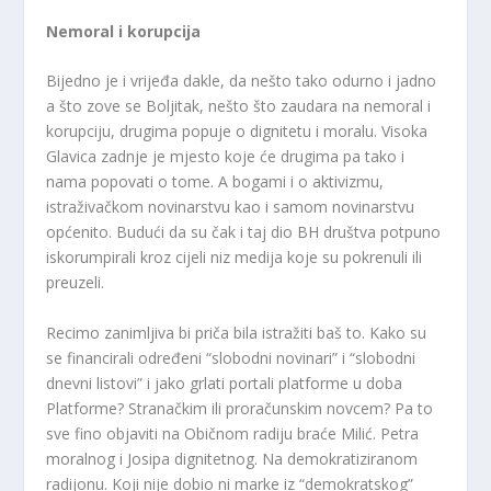
Nemoral i korupcija
Bijedno je i vrijeđa dakle, da nešto tako odurno i jadno
a što zove se Boljitak, nešto što zaudara na nemoral i
korupciju, drugima popuje o dignitetu i moralu. Visoka
Glavica zadnje je mjesto koje će drugima pa tako i
nama popovati o tome. A bogami i o aktivizmu,
istraživačkom novinarstvu kao i samom novinarstvu
općenito. Budući da su čak i taj dio BH društva potpuno
iskorumpirali kroz cijeli niz medija koje su pokrenuli ili
preuzeli.
Recimo zanimljiva bi priča bila istražiti baš to. Kako su
se financirali određeni “slobodni novinari” i “slobodni
dnevni listovi” i jako grlati portali platforme u doba
Platforme? Stranačkim ili proračunskim novcem? Pa to
sve fino objaviti na Običnom radiju braće Milić. Petra
moralnog i Josipa dignitetnog. Na demokratiziranom
radijonu. Koji nije dobio ni marke iz “demokratskog”