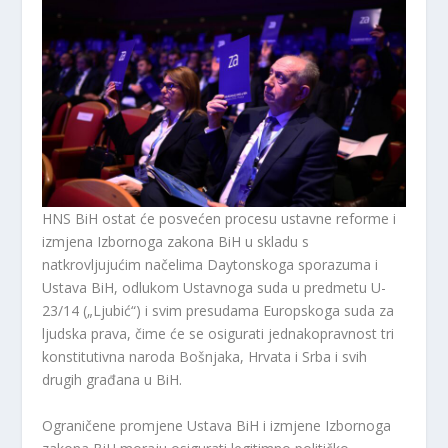
HNS BiH ostat će posvećen procesu ustavne reforme i
izmjena Izbornoga zakona BiH u skladu s
natkrovljujućim načelima Daytonskoga sporazuma i
Ustava BiH, odlukom Ustavnoga suda u predmetu U-
23/14 („Ljubić“) i svim presudama Europskoga suda za
ljudska prava, čime će se osigurati jednakopravnost tri
konstitutivna naroda Bošnjaka, Hrvata i Srba i svih
drugih građana u BiH.
Ograničene promjene Ustava BiH i izmjene Izbornoga