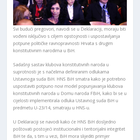
Svi budući pregovori, navodi se u Deklaraciji, moraju biti
vođeni isključivo s ciljem opstojnosti i uspostavljanja
potpune političke ravnopravnosti Hrvata s drugim
konstitutivnim narodima u BiH.
Sadašnji sastav klubova konstitutivnih naroda u
suprotnosti je s načelima definiranim odlukama
Ustavnoga suda BiH. HNS BiH smatra kako je potrebno
uspostaviti potpuno novi model popunjavanja klubova
konstitutivnih naroda u Domu naroda FBiH, kako bi se u
cijelosti implementirala odluka Ustavnog suda BiH u
predmetu U-23/14, smatraju u HNS-u.
U Deklaraciji se navodi kako će HNS BiH dosljedno
poštovati postojeći institucionalni i teritorijalni integritet
BiH te da, s tim u vezi, BiH mora slijediti primjer