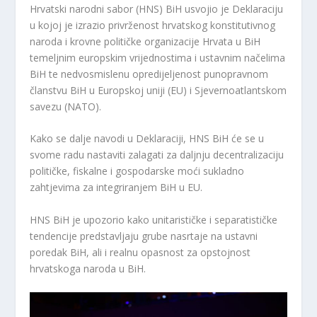
Hrvatski narodni sabor (HNS) BiH usvojio je Deklaraciju
u kojoj je izrazio privrženost hrvatskog konstitutivnog
naroda i krovne političke organizacije Hrvata u BiH
temeljnim europskim vrijednostima i ustavnim načelima
BiH te nedvosmislenu opredijeljenost punopravnom
članstvu BiH u Europskoj uniji (EU) i Sjevernoatlantskom
savezu (NATO).
Kako se dalje navodi u Deklaraciji, HNS BiH će se u
svome radu nastaviti zalagati za daljnju decentralizaciju
političke, fiskalne i gospodarske moći sukladno
zahtjevima za integriranjem BiH u EU.
HNS BiH je upozorio kako unitarističke i separatističke
tendencije predstavljaju grube nasrtaje na ustavni
poredak BiH, ali i realnu opasnost za opstojnost
hrvatskoga naroda u BiH.