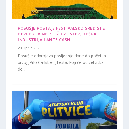
POSUŠJE POSTAJE FESTIVALSKO SREDIŠTE
HERCEGOVINE: STIŽU ZOSTER, TEŠKA
INDUSTRIJA I ANTE CASH
23. lipnja 2026.
Posušje odbrojava posljednje dane do početka
prvog Vrlo Carlsberg Festa, koji će od četvrtka
do...