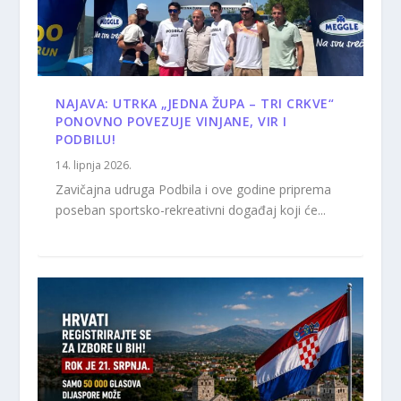
NAJAVA: UTRKA „JEDNA ŽUPA – TRI CRKVE“
PONOVNO POVEZUJE VINJANE, VIR I
PODBILU!
14. lipnja 2026.
Zavičajna udruga Podbila i ove godine priprema
poseban sportsko-rekreativni događaj koji će...