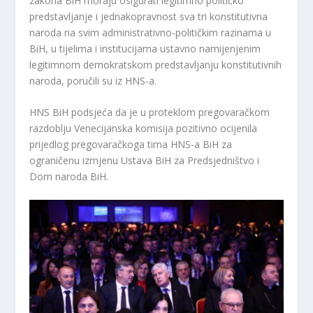
zakona BiH moraju osigurati legitimno političko
predstavljanje i jednakopravnost sva tri konstitutivna
naroda na svim administrativno-političkim razinama u
BiH, u tijelima i institucijama ustavno namijenjenim
legitimnom demokratskom predstavljanju konstitutivnih
naroda, poručili su iz HNS-a.
HNS BiH podsjeća da je u proteklom pregovaračkom
razdoblju Venecijanska komisija pozitivno ocijenila
prijedlog pregovaračkoga tima HNS-a BiH za
ograničenu izmjenu Ustava BiH za Predsjedništvo i
Dom naroda BiH.