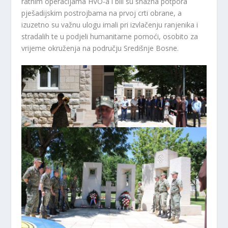
ratnim operacijama HVO-a i bili su snažna potpora
pješadijskim postrojbama na prvoj crti obrane, a
izuzetno su važnu ulogu imali pri izvlačenju ranjenika i
stradalih te u podjeli humanitarne pomoći, osobito za
vrijeme okruženja na području Središnje Bosne.