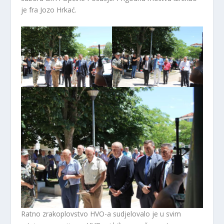
je fra Jozo Hrkać.
Ratno zrakoplovstvo HVO-a sudjelovalo je u svim