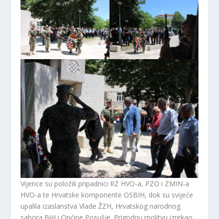
Vijence su položili pripadnici RZ HVO-a, PZO i ZMIN-a
HVO-a te Hrvatske komponente OSBIH, dok su svijeće
upalila izaslanstva Vlade ŽZH, Hrvatskog narodnog
sabora BiH i Općine Posušje. Prigodnu molitvu izrekao