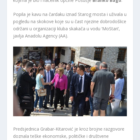
kojima je bio i načelnik općine Posušje
Branko Bago
.
Popila je kavu na čardaku iznad Starog mosta i uživala u
pogledu na skokove koje su u čast njezine dobrodošlice
održani u organizaciji kluba skakača u vodu ‘MoStari’,
javlja Anadolu Agency (AA).
Predsjednica Grabar-Kitarović je kroz brojne razgovore
doznala teške ekonomske, političke i društvene