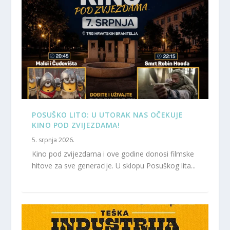
POSUŠKO LITO: U UTORAK NAS OČEKUJE
KINO POD ZVIJEZDAMA!
5. srpnja 2026.
Kino pod zvijezdama i ove godine donosi filmske
hitove za sve generacije. U sklopu Posuškog lita...