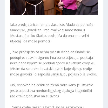
Iako predsjednica nema ovlasti kao Vlada da pomaže
financijski, gvardijan Franjevačkog samostana u
Mostaru fra. Iko Skoko, podsjeća da ona ima veliki
utjecaj i da može pomoći.
„Iako predsjednica nema ovlasti Vlade da financijski
podupire, sasvim sigurno ima puno utjecaja, poticaja i
neke nade kojom se probudi dobro u svakom čovjeku.
Mislim da se preko hrvatskih tvrtki koje djeluju ovdje
može govoriti i o zapošljavanju ljudi, pojasnio je Skoko.
No, osnovno na čemu se treba raditi kako je ustvrdio
jeste uspostava međureligijskog dijaloga i zajednički
rad čitavog društva na suživotu.
„Nema ovdje rješenja bez dijaloga, razgovora i