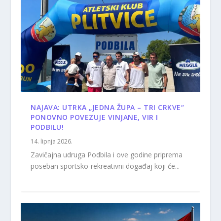
NAJAVA: UTRKA „JEDNA ŽUPA – TRI CRKVE“
PONOVNO POVEZUJE VINJANE, VIR I
PODBILU!
14. lipnja 2026.
Zavičajna udruga Podbila i ove godine priprema
poseban sportsko-rekreativni događaj koji će...