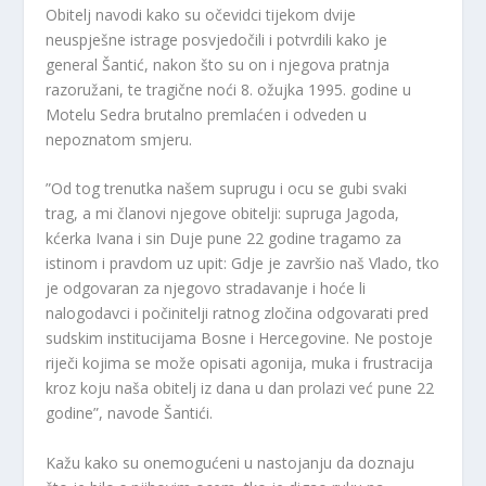
Obitelj navodi kako su očevidci tijekom dvije
neuspješne istrage posvjedočili i potvrdili kako je
general Šantić, nakon što su on i njegova pratnja
razoružani, te tragične noći 8. ožujka 1995. godine u
Motelu Sedra brutalno premlaćen i odveden u
nepoznatom smjeru.
”Od tog trenutka našem suprugu i ocu se gubi svaki
trag, a mi članovi njegove obitelji: supruga Jagoda,
kćerka Ivana i sin Duje pune 22 godine tragamo za
istinom i pravdom uz upit: Gdje je završio naš Vlado, tko
je odgovaran za njegovo stradavanje i hoće li
nalogodavci i počinitelji ratnog zločina odgovarati pred
sudskim institucijama Bosne i Hercegovine. Ne postoje
riječi kojima se može opisati agonija, muka i frustracija
kroz koju naša obitelj iz dana u dan prolazi već pune 22
godine”, navode Šantići.
Kažu kako su onemogućeni u nastojanju da doznaju