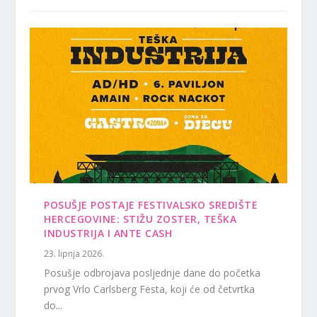
POSUŠJE POSTAJE FESTIVALSKO SREDIŠTE
HERCEGOVINE: STIŽU ZOSTER, TEŠKA
INDUSTRIJA I ANTE CASH
23. lipnja 2026.
Posušje odbrojava posljednje dane do početka
prvog Vrlo Carlsberg Festa, koji će od četvrtka
do...