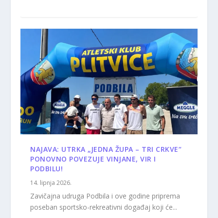
NAJAVA: UTRKA „JEDNA ŽUPA – TRI CRKVE“
PONOVNO POVEZUJE VINJANE, VIR I
PODBILU!
14. lipnja 2026.
Zavičajna udruga Podbila i ove godine priprema
poseban sportsko-rekreativni događaj koji će...