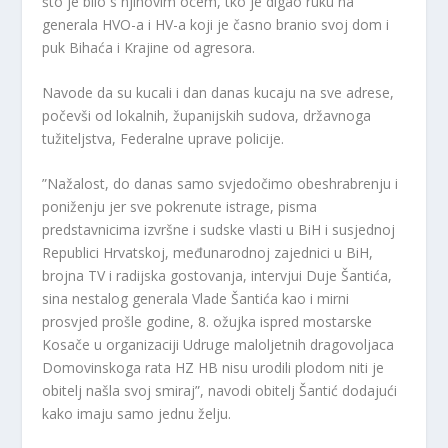
što je bilo s njihovim ocem, tko je digao ruku na
generala HVO-a i HV-a koji je časno branio svoj dom i
puk Bihaća i Krajine od agresora.
Navode da su kucali i dan danas kucaju na sve adrese,
počevši od lokalnih, županijskih sudova, državnoga
tužiteljstva, Federalne uprave policije.
”Nažalost, do danas samo svjedočimo obeshrabrenju i
poniženju jer sve pokrenute istrage, pisma
predstavnicima izvršne i sudske vlasti u BiH i susjednoj
Republici Hrvatskoj, međunarodnoj zajednici u BiH,
brojna TV i radijska gostovanja, intervjui Duje Šantića,
sina nestalog generala Vlade Šantića kao i mirni
prosvjed prošle godine, 8. ožujka ispred mostarske
Kosače u organizaciji Udruge maloljetnih dragovoljaca
Domovinskoga rata HZ HB nisu urodili plodom niti je
obitelj našla svoj smiraj”, navodi obitelj Šantić dodajući
kako imaju samo jednu želju.