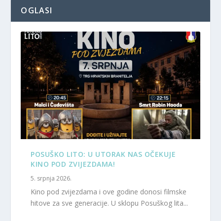
OGLASI
POSUŠKO LITO: U UTORAK NAS OČEKUJE
KINO POD ZVIJEZDAMA!
5. srpnja 2026.
Kino pod zvijezdama i ove godine donosi filmske
hitove za sve generacije. U sklopu Posuškog lita...