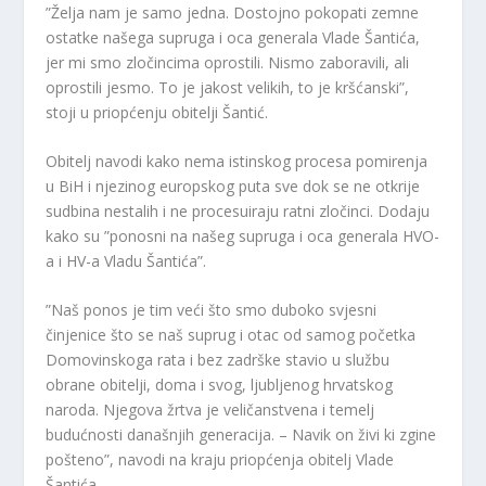
”Želja nam je samo jedna. Dostojno pokopati zemne
ostatke našega supruga i oca generala Vlade Šantića,
jer mi smo zločincima oprostili. Nismo zaboravili, ali
oprostili jesmo. To je jakost velikih, to je kršćanski”,
stoji u priopćenju obitelji Šantić.
Obitelj navodi kako nema istinskog procesa pomirenja
u BiH i njezinog europskog puta sve dok se ne otkrije
sudbina nestalih i ne procesuiraju ratni zločinci. Dodaju
kako su ”ponosni na našeg supruga i oca generala HVO-
a i HV-a Vladu Šantića”.
”Naš ponos je tim veći što smo duboko svjesni
činjenice što se naš suprug i otac od samog početka
Domovinskoga rata i bez zadrške stavio u službu
obrane obitelji, doma i svog, ljubljenog hrvatskog
naroda. Njegova žrtva je veličanstvena i temelj
budućnosti današnjih generacija. – Navik on živi ki zgine
pošteno”, navodi na kraju priopćenja obitelj Vlade
Šantića.