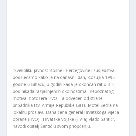
”Svekoliku javnost Bosne i Hercegovine i susjedstva
podsjećamo kako je na današnji dan, 8.ožujka 1995.
godine u Bihaću, u godini kada je okončan rat u BiH,
pod nikada razjašnjenim okolnostima i nepoznatog
motiva iz Stožera HVO – a odveden od strane
pripadnika tzv. Armije Republike BiH u Motel Sedra na
lokalnu proslavu Dana žena general Hrvatskoga vijeća
obrane (HVO) i Hrvatske vojske (HV-a) Vlado Šantić”,
navodi obitelj Šantić u svom priopćenju.