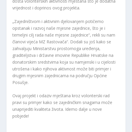
dosta volonterskih aktivnosti mještana što je dodatna
vrijednost i doprinos ovog projekta.
„Zajedništvom i aktivnim djelovanjem potičemo
opstanak i razvoj naše mjesne zajednice, što je i
temeljni cilj rada naše mjesne zajednice“, rekli su nam
članovi vijeća MZ Rastovača“. Dodali su još kako se
zahvaljuju Ministarstvu prostornoga uređenja,
graditeljstva i državne imovine Republike Hrvatske na
donatorskim sredstvima koja su namjenski i u cijelosti
utrošena i kako njihova aktivnost može biti primjer i
drugim mjesnim zajednicama na području Općine
Posušje.
Ovaj projekt i odaziv mještana kroz volonterski rad
pravi su primjer kako se zajedničkim snagama može
unaprijediti kvaliteta života. Idemo dalje u nove
pobjede!