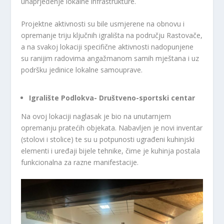
unaprjeđenje lokalne infrastrukture.
Projektne aktivnosti su bile usmjerene na obnovu i
opremanje triju ključnih igrališta na području Rastovače,
a na svakoj lokaciji specifične aktivnosti nadopunjene
su ranijim radovima angažmanom samih mještana i uz
podršku jedinice lokalne samouprave.
Igralište Podlokva- Društveno-sportski centar
Na ovoj lokaciji naglasak je bio na unutarnjem
opremanju pratećih objekata. Nabavljen je novi inventar
(stolovi i stolice) te su u potpunosti ugrađeni kuhinjski
elementi i uređaji bijele tehnike, čime je kuhinja postala
funkcionalna za razne manifestacije.