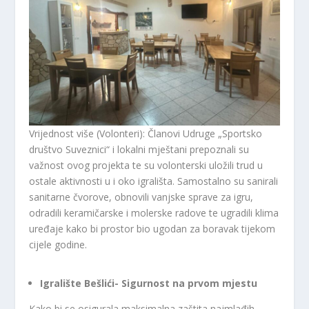
Vrijednost više (Volonteri): Članovi Udruge „Sportsko
društvo Suveznici“ i lokalni mještani prepoznali su
važnost ovog projekta te su volonterski uložili trud u
ostale aktivnosti u i oko igrališta. Samostalno su sanirali
sanitarne čvorove, obnovili vanjske sprave za igru,
odradili keramičarske i molerske radove te ugradili klima
uređaje kako bi prostor bio ugodan za boravak tijekom
cijele godine.
Igralište Bešlići- Sigurnost na prvom mjestu
Kako bi se osigurala maksimalna zaštita najmlađih,