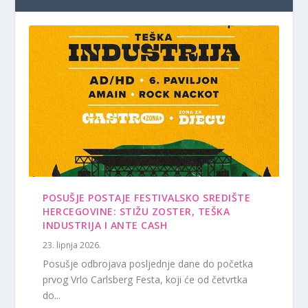
POSUŠJE POSTAJE FESTIVALSKO SREDIŠTE
HERCEGOVINE: STIŽU ZOSTER, TEŠKA
INDUSTRIJA I ANTE CASH
23. lipnja 2026.
Posušje odbrojava posljednje dane do početka
prvog Vrlo Carlsberg Festa, koji će od četvrtka
do...