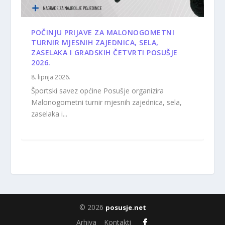
POČINJU PRIJAVE ZA MALONOGOMETNI
TURNIR MJESNIH ZAJEDNICA, SELA,
ZASELAKA I GRADSKIH ČETVRTI POSUŠJE
2026.
8. lipnja 2026.
Športski savez općine Posušje organizira
Malonogometni turnir mjesnih zajednica, sela,
zaselaka i...
© 2026
posusje.net
Arhiva
Kontakti