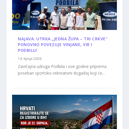
NAJAVA: UTRKA „JEDNA ŽUPA – TRI CRKVE“
PONOVNO POVEZUJE VINJANE, VIR I
PODBILU!
14. lipnja 2026.
Zavičajna udruga Podbila i ove godine priprema
poseban sportsko-rekreativni događaj koji će...