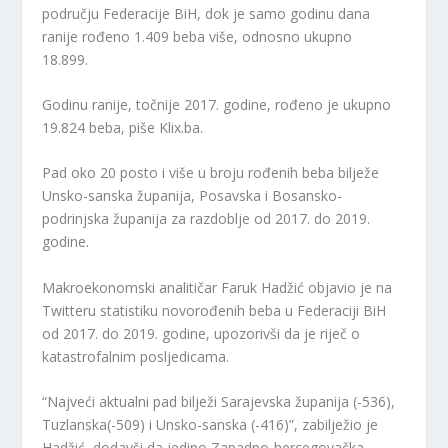
području Federacije BiH, dok je samo godinu dana
ranije rođeno 1.409 beba više, odnosno ukupno
18.899.
Godinu ranije, točnije 2017. godine, rođeno je ukupno
19.824 beba, piše Klix.ba.
Pad oko 20 posto i više u broju rođenih beba bilježe
Unsko-sanska županija, Posavska i Bosansko-
podrinjska županija za razdoblje od 2017. do 2019.
godine.
Makroekonomski analitičar Faruk Hadžić objavio je na
Twitteru statistiku novorođenih beba u Federaciji BiH
od 2017. do 2019. godine, upozorivši da je riječ o
katastrofalnim posljedicama.
“Najveći aktualni pad bilježi Sarajevska županija (-536),
Tuzlanska(-509) i Unsko-sanska (-416)”, zabilježio je
Hadžić, dodavši da jedino Zapadno-hercegovačka