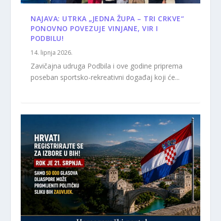
NAJAVA: UTRKA „JEDNA ŽUPA – TRI CRKVE“
PONOVNO POVEZUJE VINJANE, VIR I
PODBILU!
14. lipnja 2026.
Zavičajna udruga Podbila i ove godine priprema
poseban sportsko-rekreativni događaj koji će...