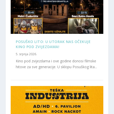
POSUŠKO LITO: U UTORAK NAS OČEKUJE
KINO POD ZVIJEZDAMA!
5. srpnja 2026.
Kino pod zvijezdama i ove godine donosi filmske
hitove za sve generacije. U sklopu Posuškog lita...