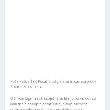
Košarkašice ŽKK Posušje odigrale su tri susreta protiv
ŽHKK BROTNJO ’94.
U 5. kolu Lige mladih uspješne su bile juniorke, dok su
kadetkinje doživjele poraz. Uz ove dvije službene
utakmice odigrana je i jedna prijateljsku protiv