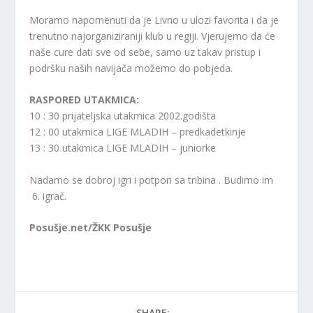
Moramo napomenuti da je Livno u ulozi favorita i da je
trenutno najorganiziraniji klub u regiji. Vjerujemo da će
naše cure dati sve od sebe, samo uz takav pristup i
podršku naših navijača možemo do pobjeda.
RASPORED UTAKMICA:
10 : 30 prijateljska utakmica 2002.godišta
12 : 00 utakmica LIGE MLADIH – predkadetkinje
13 : 30 utakmica LIGE MLADIH – juniorke
Nadamo se dobroj igri i potpori sa tribina . Budimo im
6. igrač.
Posušje.net/ŽKK Posušje
SHARE: