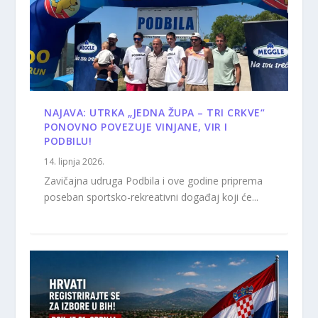
NAJAVA: UTRKA „JEDNA ŽUPA – TRI CRKVE“
PONOVNO POVEZUJE VINJANE, VIR I
PODBILU!
14. lipnja 2026.
Zavičajna udruga Podbila i ove godine priprema
poseban sportsko-rekreativni događaj koji će...