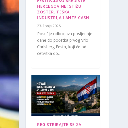
FESTIVALSKO SREDIŠTE
HERCEGOVINE: STIŽU
ZOSTER, TEŠKA
INDUSTRIJA I ANTE CASH
23. lipnja 2026.
Posušje odbrojava posljednje
dane do početka prvog Vrlo
Carlsberg Festa, koji će od
četvrtka do...
REGISTRIRAJTE SE ZA