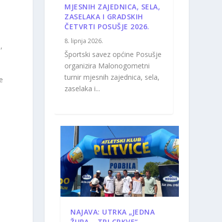
MJESNIH ZAJEDNICA, SELA,
ZASELAKA I GRADSKIH
ČETVRTI POSUŠJE 2026.
8. lipnja 2026.
,
Športski savez općine Posušje
organizira Malonogometni
turnir mjesnih zajednica, sela,
e
zaselaka i...
NAJAVA: UTRKA „JEDNA
ŽUPA – TRI CRKVE“