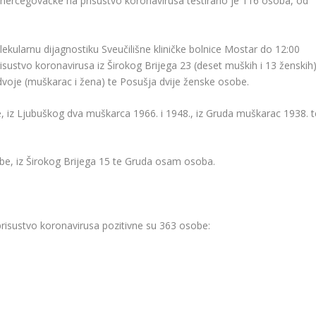
hercegovačke na prisustvo koronavirusa testirano je 116 osoba, od
kularnu dijagnostiku Sveučilišne kliničke bolnice Mostar do 12:00
isustvo koronavirusa iz Širokog Brijega 23 (deset muških i 13 ženskih)
 dvoje (muškarac i žena) te Posušja dvije ženske osobe.
, iz Ljubuškog dva muškarca 1966. i 1948., iz Gruda muškarac 1938. t
be, iz Širokog Brijega 15 te Gruda osam osoba.
isustvo koronavirusa pozitivne su 363 osobe: