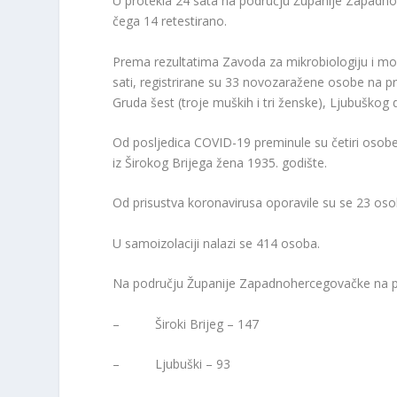
U protekla 24 sata na području Županije Zapadno
čega 14 retestirano.
Prema rezultatima Zavoda za mikrobiologiju i mole
sati, registrirane su 33 novozaražene osobe na pr
Gruda šest (troje muških i tri ženske), Ljubuškog
Od posljedica COVID-19 preminule su četiri osobe
iz Širokog Brijega žena 1935. godište.
Od prisustva koronavirusa oporavile su se 23 oso
U samoizolaciji nalazi se 414 osoba.
Na području Županije Zapadnohercegovačke na pr
– Široki Brijeg – 147
– Ljubuški – 93