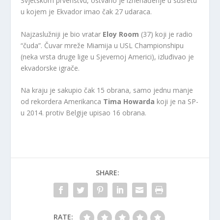
Svjetskom prvenstvu, ostvario je iznenađenje u susretu
u kojem je Ekvador imao čak 27 udaraca.
Najzaslužniji je bio vratar
Eloy Room
(37) koji je radio
“čuda”. Čuvar mreže Miamija u USL Championshipu
(neka vrsta druge lige u Sjevernoj Americi), izluđivao je
ekvadorske igrače.
Na kraju je sakupio čak 15 obrana, samo jednu manje
od rekordera Amerikanca
Tima Howarda
koji je na SP-
u 2014. protiv Belgije upisao 16 obrana.
SHARE:
RATE: