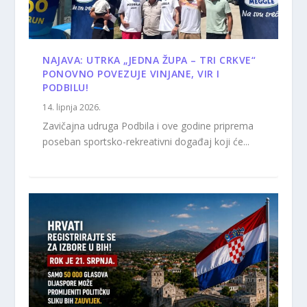
NAJAVA: UTRKA „JEDNA ŽUPA – TRI CRKVE“
PONOVNO POVEZUJE VINJANE, VIR I
PODBILU!
14. lipnja 2026.
Zavičajna udruga Podbila i ove godine priprema
poseban sportsko-rekreativni događaj koji će...