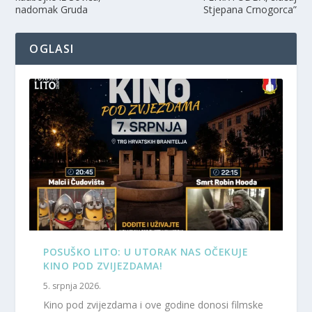
nadomak Gruda
Stjepana Crnogorca”
OGLASI
POSUŠKO LITO: U UTORAK NAS OČEKUJE
KINO POD ZVIJEZDAMA!
5. srpnja 2026.
Kino pod zvijezdama i ove godine donosi filmske