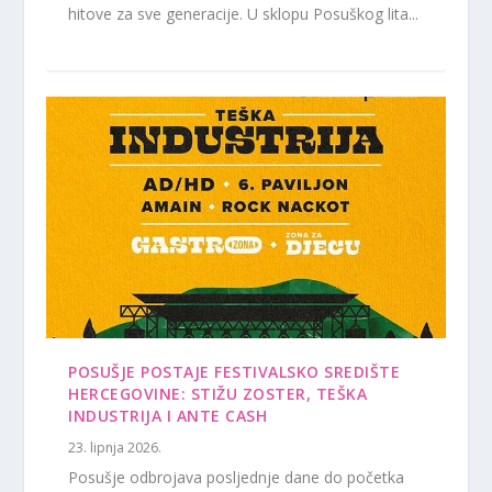
hitove za sve generacije. U sklopu Posuškog lita...
POSUŠJE POSTAJE FESTIVALSKO SREDIŠTE
HERCEGOVINE: STIŽU ZOSTER, TEŠKA
INDUSTRIJA I ANTE CASH
23. lipnja 2026.
Posušje odbrojava posljednje dane do početka