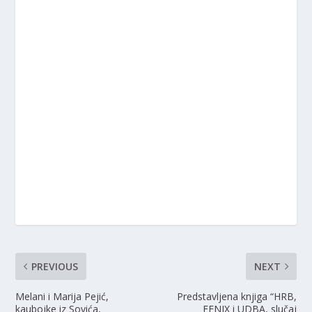
PREVIOUS
NEXT
Melani i Marija Pejić,
Predstavljena knjiga “HRB,
kaubojke iz Sovića,
FENIX i UDBA, slučaj