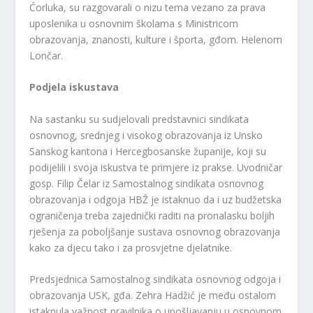
Ćorluka, su razgovarali o nizu tema vezano za prava
uposlenika u osnovnim školama s Ministricom
obrazovanja, znanosti, kulture i športa, gđom. Helenom
Lončar.
Podjela iskustava
Na sastanku su sudjelovali predstavnici sindikata
osnovnog, srednjeg i visokog obrazovanja iz Unsko
Sanskog kantona i Hercegbosanske županije, koji su
podijelili i svoja iskustva te primjere iz prakse. Uvodničar
gosp. Filip Čelar iz Samostalnog sindikata osnovnog
obrazovanja i odgoja HBŽ je istaknuo da i uz budžetska
ograničenja treba zajednički raditi na pronalasku boljih
rješenja za poboljšanje sustava osnovnog obrazovanja
kako za djecu tako i za prosvjetne djelatnike.
Predsjednica Samostalnog sindikata osnovnog odgoja i
obrazovanja USK, gđa. Zehra Hadžić je među ostalom
istaknula važnost pravilnika o upošljavanju u osnovnom