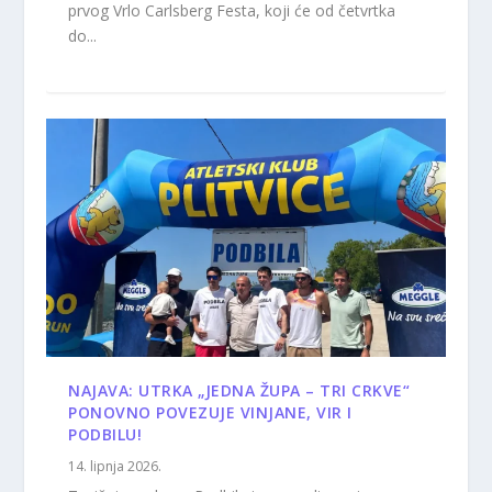
prvog Vrlo Carlsberg Festa, koji će od četvrtka
do...
NAJAVA: UTRKA „JEDNA ŽUPA – TRI CRKVE“
PONOVNO POVEZUJE VINJANE, VIR I
PODBILU!
14. lipnja 2026.