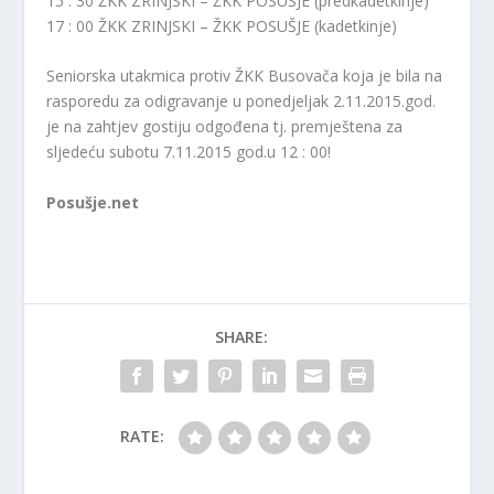
15 : 30 ŽKK ZRINJSKI – ŽKK POSUŠJE (predkadetkinje)
17 : 00 ŽKK ZRINJSKI – ŽKK POSUŠJE (kadetkinje)
Seniorska utakmica protiv ŽKK Busovača koja je bila na
rasporedu za odigravanje u ponedjeljak 2.11.2015.god.
je na zahtjev gostiju odgođena tj. premještena za
sljedeću subotu 7.11.2015 god.u 12 : 00!
Posušje.net
SHARE:
RATE: