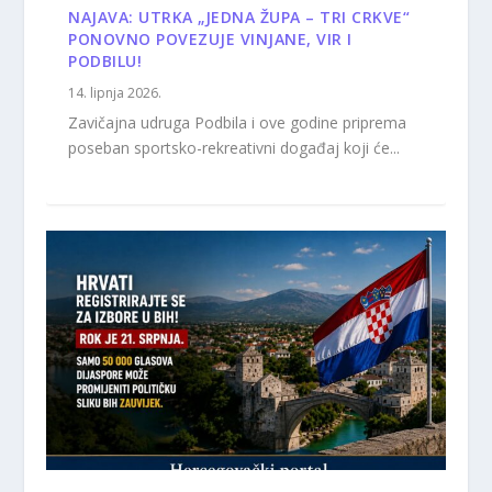
NAJAVA: UTRKA „JEDNA ŽUPA – TRI CRKVE“
PONOVNO POVEZUJE VINJANE, VIR I
PODBILU!
14. lipnja 2026.
Zavičajna udruga Podbila i ove godine priprema
poseban sportsko-rekreativni događaj koji će...