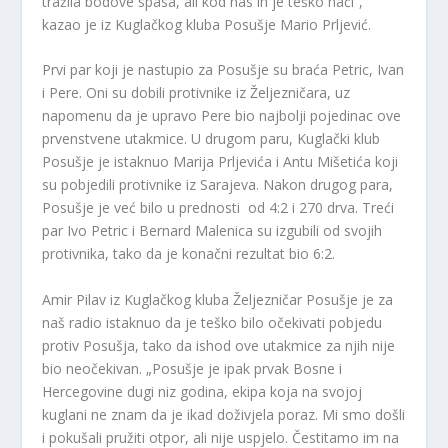
tražila bodove spasa, ali kod nas ih je teško naći“,
kazao je iz Kuglačkog kluba Posušje Mario Prljević.
Prvi par koji je nastupio za Posušje su braća Petric, Ivan
i Pere. Oni su dobili protivnike iz Željezničara, uz
napomenu da je upravo Pere bio najbolji pojedinac ove
prvenstvene utakmice. U drugom paru, Kuglački klub
Posušje je istaknuo Marija Prljevića i Antu Mišetića koji
su pobjedili protivnike iz Sarajeva. Nakon drugog para,
Posušje je već bilo u prednosti od 4:2 i 270 drva. Treći
par Ivo Petric i Bernard Malenica su izgubili od svojih
protivnika, tako da je konačni rezultat bio 6:2.
Amir Pilav iz Kuglačkog kluba Željezničar Posušje je za
naš radio istaknuo da je teško bilo očekivati pobjedu
protiv Posušja, tako da ishod ove utakmice za njih nije
bio neočekivan. „Posušje je ipak prvak Bosne i
Hercegovine dugi niz godina, ekipa koja na svojoj
kuglani ne znam da je ikad doživjela poraz. Mi smo došli
i pokušali pružiti otpor, ali nije uspjelo. Čestitamo im na