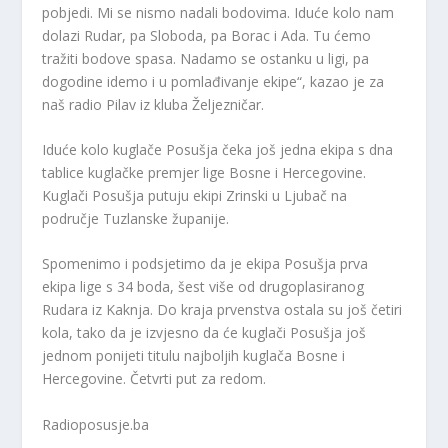
pobjedi. Mi se nismo nadali bodovima. Iduće kolo nam
dolazi Rudar, pa Sloboda, pa Borac i Ada. Tu ćemo
tražiti bodove spasa. Nadamo se ostanku u ligi, pa
dogodine idemo i u pomlađivanje ekipe“, kazao je za
naš radio Pilav iz kluba Željezničar.
Iduće kolo kuglače Posušja čeka još jedna ekipa s dna
tablice kuglačke premjer lige Bosne i Hercegovine.
Kuglači Posušja putuju ekipi Zrinski u Ljubač na
područje Tuzlanske županije.
Spomenimo i podsjetimo da je ekipa Posušja prva
ekipa lige s 34 boda, šest više od drugoplasiranog
Rudara iz Kaknja. Do kraja prvenstva ostala su još četiri
kola, tako da je izvjesno da će kuglači Posušja još
jednom ponijeti titulu najboljih kuglača Bosne i
Hercegovine. Četvrti put za redom.
Radioposusje.ba