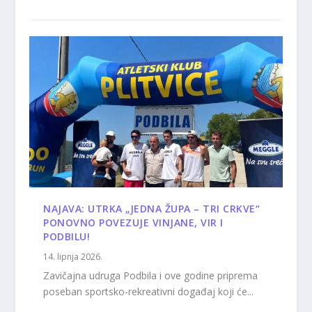
NAJAVA: UTRKA „JEDNA ŽUPA – TRI CRKVE“
PONOVNO POVEZUJE VINJANE, VIR I
PODBILU!
14. lipnja 2026.
Zavičajna udruga Podbila i ove godine priprema
poseban sportsko-rekreativni događaj koji će...