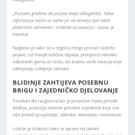
„
Pozivam građane da prijave divlja odlagališta. Takve
informacije nama su važne jer na temelju njih lakše
planiramo aktivnosti i sredstva za sanaciju
“, kazao je
ministar.
Naglasio je kako se u registru mogu pronaći različite
prijave, od manjih količina otpada, primjerice nekoliko
odbačenih guma uz cestu, do znatno većih lokacija koje
zahtijevaju ozbiljnije zahvate.
BLIDINJE ZAHTIJEVA POSEBNU
BRIGU I ZAJEDNIČKO DJELOVANJE
Poseban dio razgovora bio je posvećen Parku prirode
Blidinje, području iznimne prirodne vrijednosti koje sve
više privlači posjetitelje, izletnike, vikendaše i investitore.
Lončar je istaknuo kako je upravo na takvim