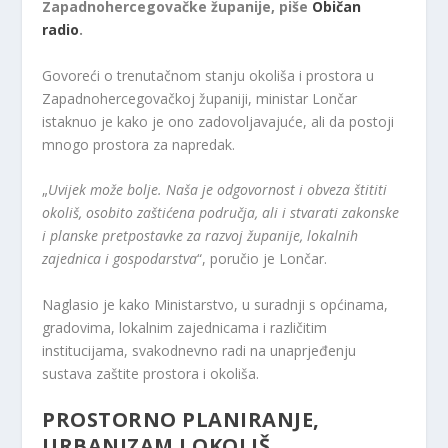
Zapadnohercegovačke županije, piše
Običan
radio
.
Govoreći o trenutačnom stanju okoliša i prostora u
Zapadnohercegovačkoj županiji, ministar Lončar
istaknuo je kako je ono zadovoljavajuće, ali da postoji
mnogo prostora za napredak.
„
Uvijek može bolje. Naša je odgovornost i obveza štititi
okoliš, osobito zaštićena područja, ali i stvarati zakonske
i planske pretpostavke za razvoj županije, lokalnih
zajednica i gospodarstva
“, poručio je Lončar.
Naglasio je kako Ministarstvo, u suradnji s općinama,
gradovima, lokalnim zajednicama i različitim
institucijama, svakodnevno radi na unaprjeđenju
sustava zaštite prostora i okoliša.
PROSTORNO PLANIRANJE,
URBANIZAM I OKOLIŠ