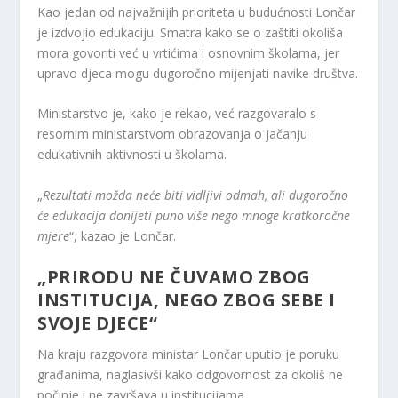
Kao jedan od najvažnijih prioriteta u budućnosti Lončar
je izdvojio edukaciju. Smatra kako se o zaštiti okoliša
mora govoriti već u vrtićima i osnovnim školama, jer
upravo djeca mogu dugoročno mijenjati navike društva.
Ministarstvo je, kako je rekao, već razgovaralo s
resornim ministarstvom obrazovanja o jačanju
edukativnih aktivnosti u školama.
„
Rezultati možda neće biti vidljivi odmah, ali dugoročno
će edukacija donijeti puno više nego mnoge kratkoročne
mjere
“, kazao je Lončar.
„PRIRODU NE ČUVAMO ZBOG
INSTITUCIJA, NEGO ZBOG SEBE I
SVOJE DJECE“
Na kraju razgovora ministar Lončar uputio je poruku
građanima, naglasivši kako odgovornost za okoliš ne
počinje i ne završava u institucijama.