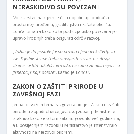
NERASKIDIVO SU POVEZANI
Ministarstvo na čijem je čelu objedinjuje područja
prostornog uređenja, graditeljstva i zaštite okoliša.
Lončar smatra kako su ta područja usko povezana jer
upravo kroz njih treba osigurati održiv razvoj.
„
Važno je da postoje jasna pravila i jednaki kriteriji za
sve. S jedne strane treba omogućiti razvoj, a s druge
strane zaštititi okoliš i prirodu, ne samo za nas, nego i za
generacije koje dolaze
“, kazao je Lončar.
ZAKON O ZAŠTITI PRIRODE U
ZAVRŠNOJ FAZI
Jedna od važnih tema razgovora bio je i Zakon o zaštiti
prirode u Zapadnohercegovačkoj županiji. Ministar je
istaknuo kako se o tom zakonu govorilo već godinama,
a u posljednjem razdoblju Ministarstvo je intenziviralo
aktivnosti na njegovoj pripremi.