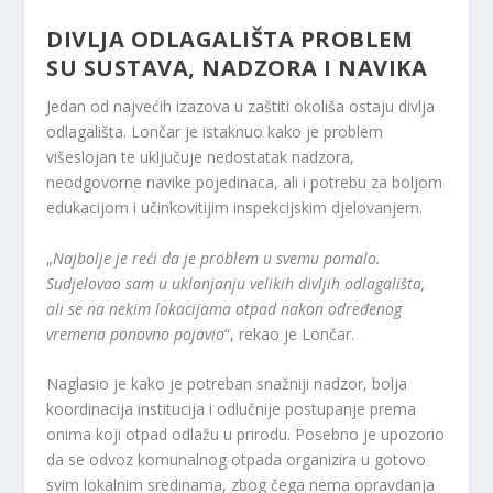
DIVLJA ODLAGALIŠTA PROBLEM
SU SUSTAVA, NADZORA I NAVIKA
Jedan od najvećih izazova u zaštiti okoliša ostaju divlja
odlagališta. Lončar je istaknuo kako je problem
višeslojan te uključuje nedostatak nadzora,
neodgovorne navike pojedinaca, ali i potrebu za boljom
edukacijom i učinkovitijim inspekcijskim djelovanjem.
„
Najbolje je reći da je problem u svemu pomalo.
Sudjelovao sam u uklanjanju velikih divljih odlagališta,
ali se na nekim lokacijama otpad nakon određenog
vremena ponovno pojavio
“, rekao je Lončar.
Naglasio je kako je potreban snažniji nadzor, bolja
koordinacija institucija i odlučnije postupanje prema
onima koji otpad odlažu u prirodu. Posebno je upozorio
da se odvoz komunalnog otpada organizira u gotovo
svim lokalnim sredinama, zbog čega nema opravdanja