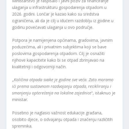
Ministarstvo je raspisalo i javni poziv za financiranje
ulaganja u infrastrukturu gospodarenja otpadom u
2026. godini. Lončar je kazao kako su sredstva
ograničena, ali da je cilj u idućem razdoblju iz godine u
godinu povećavati ulaganja u ovo područje.
Potpora je namijenjena općinama, gradovima, javnim
poduzećima, ali i privatnim subjektima koji se bave
poslovima gospodarenja otpadom. Cilj je osnažiti
njihove kapacitete kako bi se otpad zbrinjavao na
kvalitetniji i odgovorniji način.
„
Količina otpada svake je godine sve veća. Zato moramo
ići prema sustavnom razdvajanju otpada, recikliranju i
smanjenju opterećenja na lokalne zajednice
“, istaknuo je
ministar.
Posebno je naglasio važnost edukacije građana,
osobito djece, o odvajanju otpada i značenju različitih
spremnika.