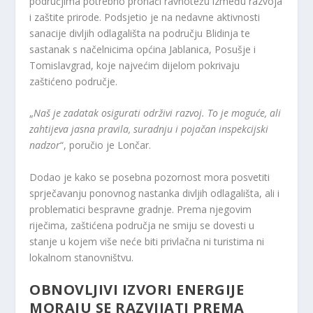
područjima potrebno pronaći ravnotežu između razvoja
i zaštite prirode. Podsjetio je na nedavne aktivnosti
sanacije divljih odlagališta na području Blidinja te
sastanak s načelnicima općina Jablanica, Posušje i
Tomislavgrad, koje najvećim dijelom pokrivaju
zaštićeno područje.
„
Naš je zadatak osigurati održivi razvoj. To je moguće, ali
zahtijeva jasna pravila, suradnju i pojačan inspekcijski
nadzor
“, poručio je Lončar.
Dodao je kako se posebna pozornost mora posvetiti
sprječavanju ponovnog nastanka divljih odlagališta, ali i
problematici bespravne gradnje. Prema njegovim
riječima, zaštićena područja ne smiju se dovesti u
stanje u kojem više neće biti privlačna ni turistima ni
lokalnom stanovništvu.
OBNOVLJIVI IZVORI ENERGIJE
MORAJU SE RAZVIJATI PREMA