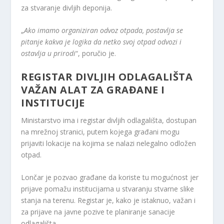
za stvaranje divljih deponija.
„
Ako imamo organiziran odvoz otpada, postavlja se
pitanje kakva je logika da netko svoj otpad odvozi i
ostavlja u prirodi
“, poručio je.
REGISTAR DIVLJIH ODLAGALIŠTA
VAŽAN ALAT ZA GRAĐANE I
INSTITUCIJE
Ministarstvo ima i registar divljih odlagališta, dostupan
na mrežnoj stranici, putem kojega građani mogu
prijaviti lokacije na kojima se nalazi nelegalno odložen
otpad.
Lončar je pozvao građane da koriste tu mogućnost jer
prijave pomažu institucijama u stvaranju stvarne slike
stanja na terenu. Registar je, kako je istaknuo, važan i
za prijave na javne pozive te planiranje sanacije
odlagališta.