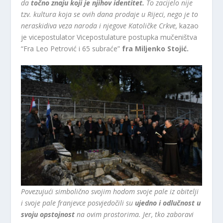
da
točno znaju koji je njihov identitet.
To zacijelo nije
tzv. kultura koja se ovih dana prodaje u Rijeci, nego je to
neraskidiva veza naroda i njegove Katoličke Crkve,
kazao
je vicepostulator Vicepostulature postupka mučeništva
“Fra Leo Petrović i 65 subraće”
fra Miljenko Stojić.
Povezujući simbolično svojim hodom svoje pale iz obitelji
i svoje pale franjevce posvjedočili su
ujedno i odlučnost u
svoju opstojnost
na ovim prostorima. Jer, tko zaboravi