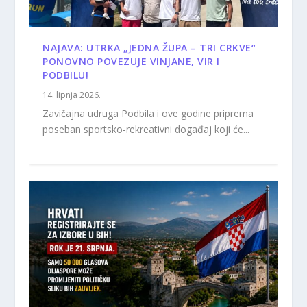
NAJAVA: UTRKA „JEDNA ŽUPA – TRI CRKVE“
PONOVNO POVEZUJE VINJANE, VIR I
PODBILU!
14. lipnja 2026.
Zavičajna udruga Podbila i ove godine priprema
poseban sportsko-rekreativni događaj koji će...