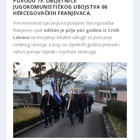
POVODU 75. OBLJETNICE
JUGOKOMUNISTIČKOG UBOJSTVA 66
HERCEGOVAČKIH FRANJEVACA.
Prvi mimohod sjećanja na pobijene hercegovačke
franjevce i puk
održan je prije pet godina iz Crnih
Lokava
na inicijativu lokalne udruge za poticanje
ruralnog razvoja, a koju su sljedećih godina preuzeli i
njihov primjer slijedili i mještani Mokroga.