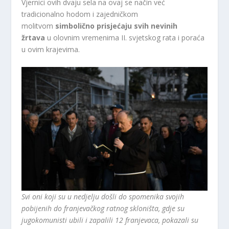
Vjernici ovih dvaju sela na ovaj se način već
tradicionalno hodom i zajedničkom
molitvom
simbolično prisjećaju svih nevinih
žrtava
u olovnim vremenima II. svjetskog rata i poraća
u ovim krajevima.
Svi oni koji su u nedjelju došli do spomenika svojih
pobijenih do franjevačkog ratnog skloništa, gdje su
jugokomunisti ubili i zapalili 12 franjevaca, pokazali su