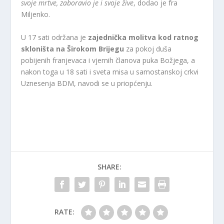
svoje mrtve, zaboravio je i svoje žive
, dodao je fra
Miljenko.
U 17 sati održana je
zajednička molitva kod ratnog
skloništa na Širokom Brijegu
za pokoj duša
pobijenih franjevaca i vjernih članova puka Božjega, a
nakon toga u 18 sati i sveta misa u samostanskoj crkvi
Uznesenja BDM, navodi se u priopćenju.
SHARE:
RATE: