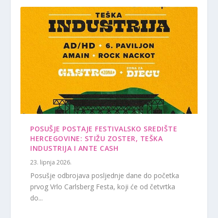
POSUŠJE POSTAJE FESTIVALSKO SREDIŠTE
HERCEGOVINE: STIŽU ZOSTER, TEŠKA
INDUSTRIJA I ANTE CASH
23. lipnja 2026.
Posušje odbrojava posljednje dane do početka
prvog Vrlo Carlsberg Festa, koji će od četvrtka
do...