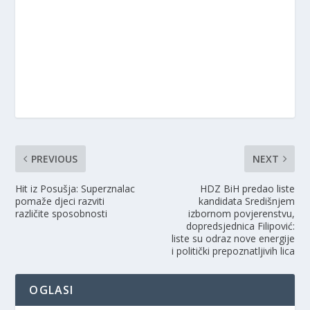
PREVIOUS
NEXT
Hit iz Posušja: Superznalac
HDZ BiH predao liste
pomaže djeci razviti
kandidata Središnjem
različite sposobnosti
izbornom povjerenstvu,
dopredsjednica Filipović:
liste su odraz nove energije
i politički prepoznatljivih lica
OGLASI