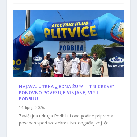
NAJAVA: UTRKA „JEDNA ŽUPA – TRI CRKVE“
PONOVNO POVEZUJE VINJANE, VIR I
PODBILU!
14. lipnja 2026.
Zavičajna udruga Podbila i ove godine priprema
poseban sportsko-rekreativni događaj koji će...