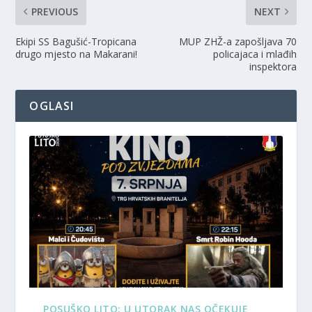
PREVIOUS
NEXT
Ekipi SS Bagušić-Tropicana
MUP ZHŽ-a zapošljava 70
drugo mjesto na Makarani!
policajaca i mlađih
inspektora
OGLASI
POSUŠKO LITO: U UTORAK NAS OČEKUJE