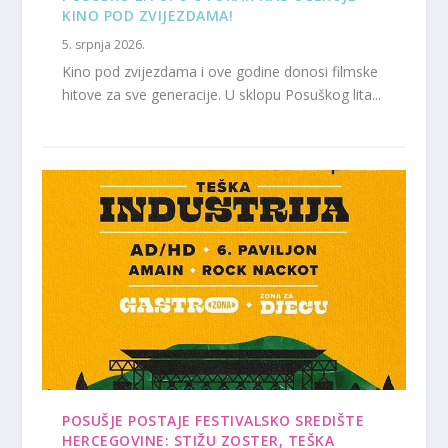
KINO POD ZVIJEZDAMA!
5. srpnja 2026.
Kino pod zvijezdama i ove godine donosi filmske
hitove za sve generacije. U sklopu Posuškog lita...
POSUŠJE POSTAJE FESTIVALSKO SREDIŠTE
HERCEGOVINE: STIŽU ZOSTER, TEŠKA