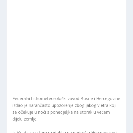
Federalni hidrometeorološki zavod Bosne i Hercegovine
izdao je narančasto upozorenje zbog jakog vjetra koji
se očekuje u noći s ponedjeljka na utorak u većem
dijelu zemlje.
Ističu da su u tom razdoblju na području Hercegovine i