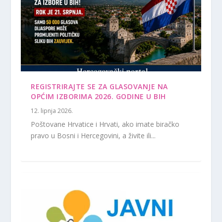
REGISTRIRAJTE SE ZA GLASOVANJE NA
OPĆIM IZBORIMA 2026. GODINE U BIH
12. lipnja 2026.
Poštovane Hrvatice i Hrvati, ako imate biračko
pravo u Bosni i Hercegovini, a živite ili...