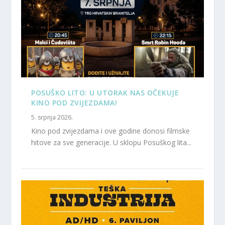
POSUŠKO LITO: U UTORAK NAS OČEKUJE
KINO POD ZVIJEZDAMA!
5. srpnja 2026.
Kino pod zvijezdama i ove godine donosi filmske
hitove za sve generacije. U sklopu Posuškog lita...