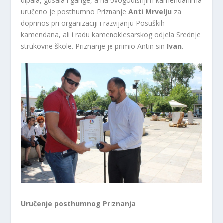
dipala, gusala i gange, a na ovogodišnjim kamendanima
uručeno je posthumno Priznanje
Anti Mrvelju
za
doprinos pri organizaciji i razvijanju Posuških
kamendana, ali i radu kamenoklesarskog odjela Srednje
strukovne škole. Priznanje je primio Antin sin
Ivan
.
Uručenje posthumnog Priznanja