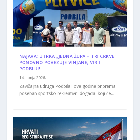
NAJAVA: UTRKA „JEDNA ŽUPA – TRI CRKVE“
PONOVNO POVEZUJE VINJANE, VIR I
PODBILU!
14. lipnja 2026.
Zavičajna udruga Podbila i ove godine priprema
poseban sportsko-rekreativni događaj koji će...