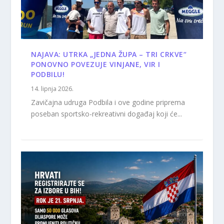
NAJAVA: UTRKA „JEDNA ŽUPA – TRI CRKVE“
PONOVNO POVEZUJE VINJANE, VIR I
PODBILU!
14. lipnja 2026.
Zavičajna udruga Podbila i ove godine priprema
poseban sportsko-rekreativni događaj koji će...