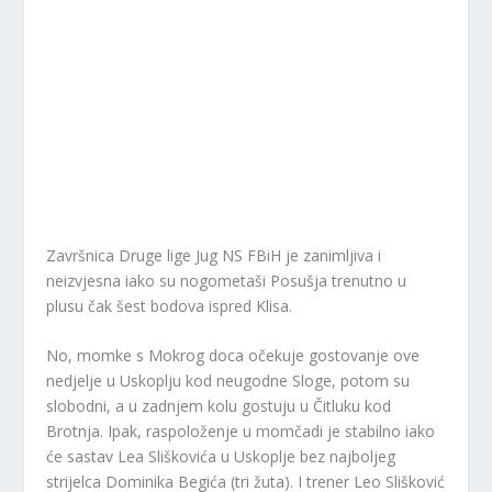
Završnica Druge lige Jug NS FBiH je zanimljiva i
neizvjesna iako su nogometaši Posušja trenutno u
plusu čak šest bodova ispred Klisa.
No, momke s Mokrog doca očekuje gostovanje ove
nedjelje u Uskoplju kod neugodne Sloge, potom su
slobodni, a u zadnjem kolu gostuju u Čitluku kod
Brotnja. Ipak, raspoloženje u momčadi je stabilno iako
će sastav Lea Sliškovića u Uskoplje bez najboljeg
strijelca Dominika Begića (tri žuta). I trener Leo Slišković