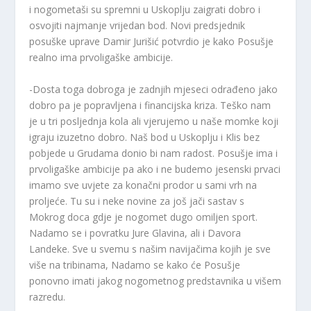
i nogometaši su spremni u Uskoplju zaigrati dobro i
osvojiti najmanje vrijedan bod. Novi predsjednik
posuške uprave Damir Jurišić potvrdio je kako Posušje
realno ima prvoligaške ambicije.
-Dosta toga dobroga je zadnjih mjeseci odrađeno jako
dobro pa je popravljena i financijska kriza. Teško nam
je u tri posljednja kola ali vjerujemo u naše momke koji
igraju izuzetno dobro. Naš bod u Uskoplju i Klis bez
pobjede u Grudama donio bi nam radost. Posušje ima i
prvoligaške ambicije pa ako i ne budemo jesenski prvaci
imamo sve uvjete za konačni prodor u sami vrh na
proljeće. Tu su i neke novine za još jači sastav s
Mokrog doca gdje je nogomet dugo omiljen sport.
Nadamo se i povratku Jure Glavina, ali i Davora
Landeke. Sve u svemu s našim navijačima kojih je sve
više na tribinama, Nadamo se kako će Posušje
ponovno imati jakog nogometnog predstavnika u višem
razredu.