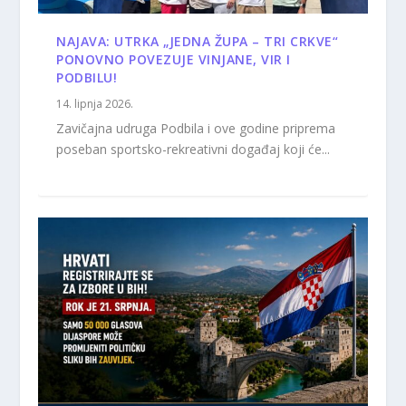
NAJAVA: UTRKA „JEDNA ŽUPA – TRI CRKVE“
PONOVNO POVEZUJE VINJANE, VIR I
PODBILU!
14. lipnja 2026.
Zavičajna udruga Podbila i ove godine priprema
poseban sportsko-rekreativni događaj koji će...