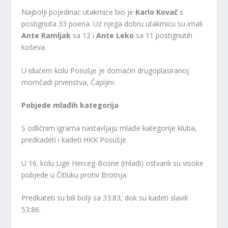
Najbolji pojedinac utakmice bio je
Karlo Kovač
s
postignuta 33 poena. Uz njega dobru utakmicu su imali
Ante Ramljak
sa 12 i
Ante Leko
sa 11 postignutih
koševa.
U idućem kolu Posušje je domaćin drugoplasiranoj
momčadi prvenstva, Čapljini.
Pobjede mlađih kategorija
S odličnim igrama nastavljaju mlađe kategorije kluba,
predkadeti i kadeti HKK Posušje.
U 16. kolu Lige Herceg-Bosne (mladi) ostvarili su visoke
pobjede u Čitluku protiv Brotnja.
Predkateti su bili bolji sa 33:83, dok su kadeti slavili
53:86.