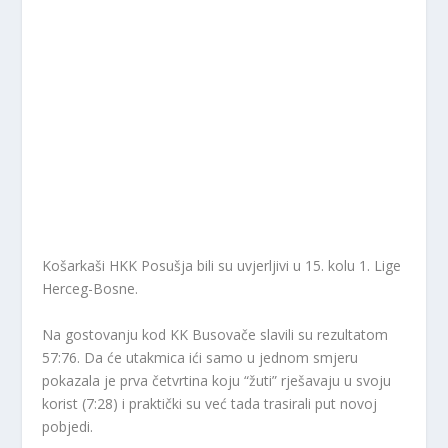
Košarkaši HKK Posušja bili su uvjerljivi u 15. kolu 1. Lige
Herceg-Bosne.
Na gostovanju kod KK Busovače slavili su rezultatom
57:76. Da će utakmica ići samo u jednom smjeru
pokazala je prva četvrtina koju “žuti” rješavaju u svoju
korist (7:28) i praktički su već tada trasirali put novoj
pobjedi.