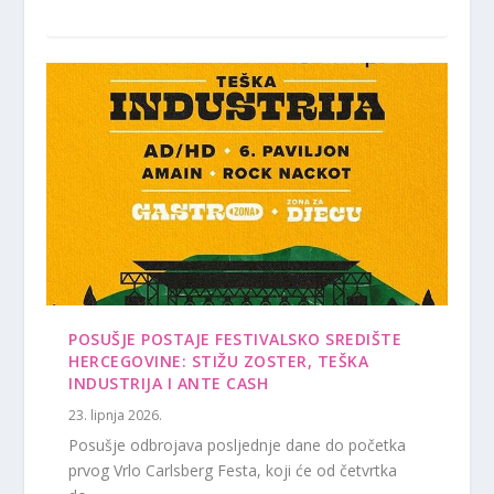
POSUŠJE POSTAJE FESTIVALSKO SREDIŠTE
HERCEGOVINE: STIŽU ZOSTER, TEŠKA
INDUSTRIJA I ANTE CASH
23. lipnja 2026.
Posušje odbrojava posljednje dane do početka
prvog Vrlo Carlsberg Festa, koji će od četvrtka