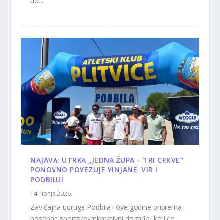
do...
NAJAVA: UTRKA „JEDNA ŽUPA – TRI CRKVE“
PONOVNO POVEZUJE VINJANE, VIR I
PODBILU!
14. lipnja 2026.
Zavičajna udruga Podbila i ove godine priprema
poseban sportsko-rekreativni događaj koji će...