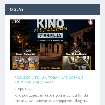
OGLASI
POSUŠKO LITO: U UTORAK NAS OČEKUJE
KINO POD ZVIJEZDAMA!
5. srpnja 2026.
Kino pod zvijezdama i ove godine donosi filmske
hitove za sve generacije. U sklopu Posuškog lita...