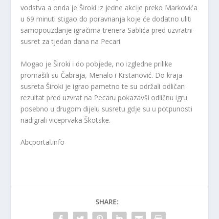
vodstva a onda je Široki iz jedne akcije preko Markovića
u 69 minuti stigao do poravnanja koje će dodatno uliti
samopouzdanje igračima trenera Sablića pred uzvratni
susret za tjedan dana na Pecari.
Mogao je Široki i do pobjede, no izgledne prilike
promašili su Čabraja, Menalo i Krstanović. Do kraja
susreta Široki je igrao pametno te su održali odličan
rezultat pred uzvrat na Pecaru pokazavši odličnu igru
posebno u drugom dijelu susretu gdje su u potpunosti
nadigrali viceprvaka Škotske.
Abcportal.info
SHARE: