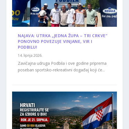
NAJAVA: UTRKA „JEDNA ŽUPA – TRI CRKVE“
PONOVNO POVEZUJE VINJANE, VIR I
PODBILU!
14. lipnja 2026.
Zavičajna udruga Podbila i ove godine priprema
poseban sportsko-rekreativni događaj koji će...