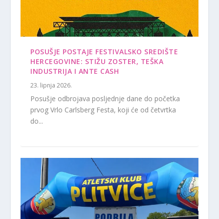
POSUŠJE POSTAJE FESTIVALSKO SREDIŠTE
HERCEGOVINE: STIŽU ZOSTER, TEŠKA
INDUSTRIJA I ANTE CASH
23. lipnja 2026.
Posušje odbrojava posljednje dane do početka
prvog Vrlo Carlsberg Festa, koji će od četvrtka
do...