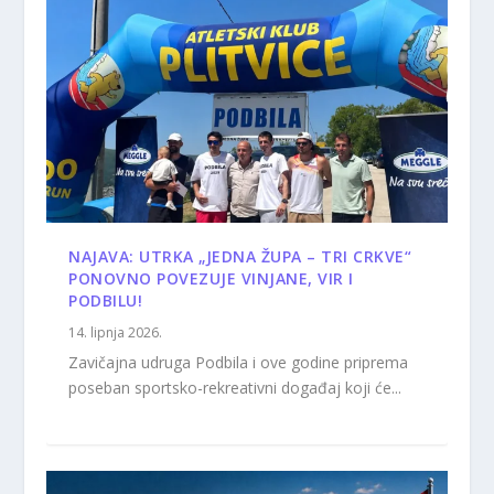
NAJAVA: UTRKA „JEDNA ŽUPA – TRI CRKVE“
PONOVNO POVEZUJE VINJANE, VIR I
PODBILU!
14. lipnja 2026.
Zavičajna udruga Podbila i ove godine priprema
poseban sportsko-rekreativni događaj koji će...