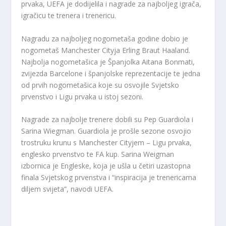
prvaka, UEFA je dodijelila i nagrade za najboljeg igrača,
igračicu te trenera i trenericu.
Nagradu za najboljeg nogometaša godine dobio je
nogometaš Manchester Cityja Erling Braut Haaland.
Najbolja nogometašica je Španjolka Aitana Bonmati,
zvijezda Barcelone i španjolske reprezentacije te jedna
od prvih nogometašica koje su osvojile Svjetsko
prvenstvo i Ligu prvaka u istoj sezoni.
Nagrade za najbolje trenere dobili su Pep Guardiola i
Sarina Wiegman. Guardiola je prošle sezone osvojio
trostruku krunu s Manchester Cityjem – Ligu prvaka,
englesko prvenstvo te FA kup. Sarina Weigman
izbornica je Engleske, koja je ušla u četiri uzastopna
finala Svjetskog prvenstva i “inspiracija je trenericama
diljem svijeta”, navodi UEFA.