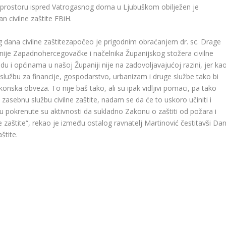
naprostoru ispred Vatrogasnog doma u Ljubuškom obilježen je
n civilne zaštite FBiH.
dana civilne zaštitezapočeo je prigodnim obraćanjem dr. sc. Drage
anije Zapadnohercegovačke i načelnika Županijskog stožera civilne
adu i općinama u našoj Županiji nije na zadovoljavajućoj razini, jer ka
službu za financije, gospodarstvo, urbanizam i druge službe tako bi
zakonska obveza. To nije baš tako, ali su ipak vidljivi pomaci, pa tako
zasebnu službu civilne zaštite, nadam se da će to uskoro učiniti i
u pokrenute su aktivnosti da sukladno Zakonu o zaštiti od požara i
e zaštite“, rekao je između ostalog ravnatelj Martinović čestitavši Da
štite.