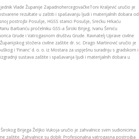
dsjednik Vlade Županije ZapadnohercegovačkeToni Kraljević uručio je
ostvarene rezultate u zaštiti i spašavanju ljudi i materijalnih dobara od
asnoj postrojbi Posušje, HGSS stanici Posušje, Srećku Hrkaću
ariu Barbariću pročelniku GSS-a Široki Brijeg, Ivanu Šimiću
rica Grude i Vatrogasnom društvu Grude. Ravnatelj Uprave civilne
upanijskog stožera civilne zaštite dr. sc. Drago Martinović uručio je
buškog i ‘Financ’ d. o. o. iz Mostara za uspješnu suradnju s gradskom i
izgradnji sustava zaštite i spašavanja ljudi i materijalnih dobara u
Širokog Brijega Željko Vukoja uručio je zahvalnice svim sudionicima
 zaštite. Zahvalnice su dobili: Profesionalna vatrogasna postrojba