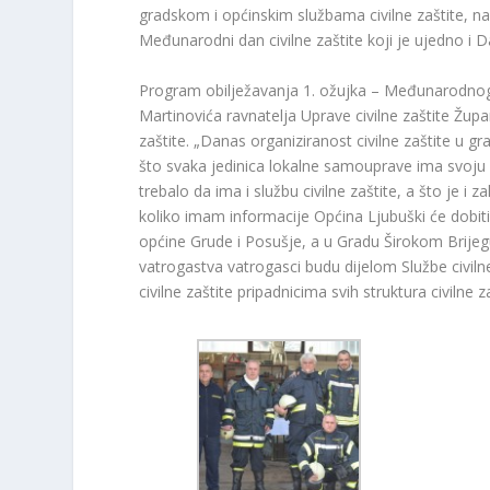
gradskom i općinskim službama civilne zaštite, 
Međunarodni dan civilne zaštite koji je ujedno i Da
Program obilježavanja 1. ožujka – Međunarodnog 
Martinovića ravnatelja Uprave civilne zaštite Žup
zaštite. „Danas organiziranost civilne zaštite u gr
što svaka jedinica lokalne samouprave ima svoju 
trebalo da ima i službu civilne zaštite, a što je i 
koliko imam informacije Općina Ljubuški će dobiti 
općine Grude i Posušje, a u Gradu Širokom Brijeg
vatrogastva vatrogasci budu dijelom Službe civiln
civilne zaštite pripadnicima svih struktura civilne za