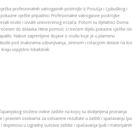
žba profesionalnih vatrogasnih postrojbi iz Posušja i Ljubuškog i
u pokazne vježbe pripadnici Profesionalne vatrogasne postrojbe
zali vozilo i izvukli unesrećenog vozača. Potom su djelatnici Doma
srećenim do dolaska Hitne pomoći. U trećem dijelu pokazne vježbe ist
zapalilo. Nakon zaprimljene dojave o vozilu koje je u plamenu
ubuški pod znakovima uzbunjivanja, sirenom i rotacijom dolaze na lic
raju uspješno lokalizirali.
anijskog stožera civilne zaštite na kojoj su dodijeljena priznanja
e i pravnim osobama za ostvarene rezultate u zaštiti i spašavanju ljud
i doprinosu u izgradnji sustava zaštite i spašavanja ljudi i materijalni