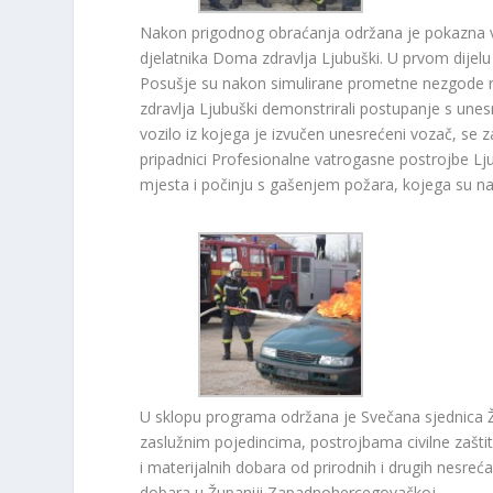
Nakon prigodnog obraćanja održana je pokazna vje
djelatnika Doma zdravlja Ljubuški. U prvom dijel
Posušje su nakon simulirane prometne nezgode re
zdravlja Ljubuški demonstrirali postupanje s une
vozilo iz kojega je izvučen unesrećeni vozač, se 
pripadnici Profesionalne vatrogasne postrojbe Lj
mjesta i počinju s gašenjem požara, kojega su na k
U sklopu programa održana je Svečana sjednica Žup
zaslužnim pojedincima, postrojbama civilne zaštit
i materijalnih dobara od prirodnih i drugih nesreća 
dobara u Županiji Zapadnohercegovačkoj.