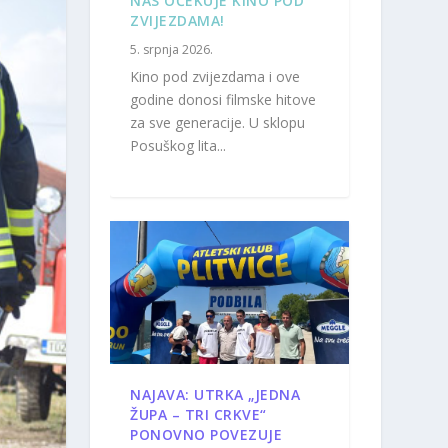
NAS OČEKUJE KINO POD
ZVIJEZDAMA!
5. srpnja 2026.
Kino pod zvijezdama i ove
godine donosi filmske hitove
za sve generacije. U sklopu
Posuškog lita...
NAJAVA: UTRKA „JEDNA
ŽUPA – TRI CRKVE“
PONOVNO POVEZUJE