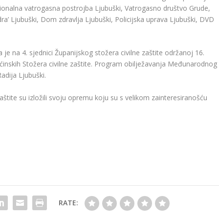
sionalna vatrogasna postrojba Ljubuški, Vatrogasno društvo Grude,
dra’ Ljubuški, Dom zdravlja Ljubuški, Policijska uprava Ljubuški, DVD
 je na 4. sjednici Županijskog stožera civilne zaštite održanoj 16.
pćinskih Stožera civilne zaštite. Program obilježavanja Međunarodnog
Radija Ljubuški.
zaštite su izložili svoju opremu koju su s velikom zainteresiranošću
RATE: