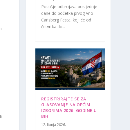
Posušje odbrojava posljednje
dane do početka prvog Vrlo
Carlsberg Festa, koji će od
četvrtka do...
o
e
REGISTRIRAJTE SE ZA
GLASOVANJE NA OPĆIM
IZBORIMA 2026. GODINE U
BIH
i
h
12. lipnja 2026.