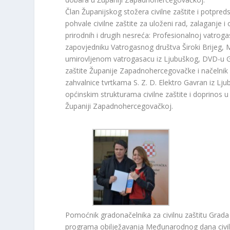
Član Županijskog stožera civilne zaštite i potpre
pohvale civilne zaštite za uloženi rad, zalaganje i 
prirodnih i drugih nesreća: Profesionalnoj vatrog
zapovjedniku Vatrogasnog društva Široki Brijeg, M
umirovljenom vatrogasacu iz Ljubuškog, DVD-u Go
zaštite Županije Zapadnohercegovačke i načelnik Ž
zahvalnice tvrtkama S. Z. D. Elektro Gavran iz Lju
općinskim strukturama civilne zaštite i doprinos u 
Županiji Zapadnohercegovačkoj.
Pomoćnik gradonačelnika za civilnu zaštitu Grada 
programa obilježavanja Međunarodnog dana civilne