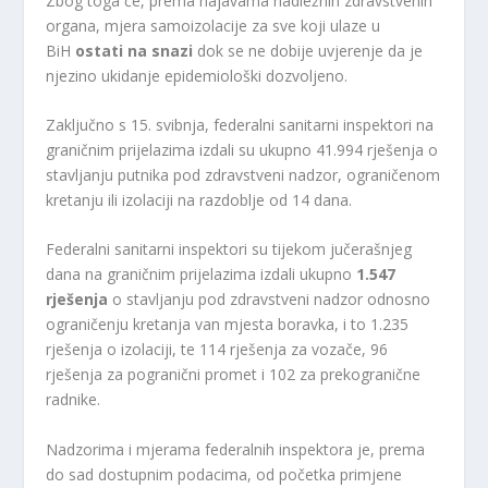
Zbog toga će, prema najavama nadležnih zdravstvenih
organa, mjera samoizolacije za sve koji ulaze u
BiH
ostati na snazi
dok se ne dobije uvjerenje da je
njezino ukidanje epidemiološki dozvoljeno.
Zaključno s 15. svibnja, federalni sanitarni inspektori na
graničnim prijelazima izdali su ukupno 41.994 rješenja o
stavljanju putnika pod zdravstveni nadzor, ograničenom
kretanju ili izolaciji na razdoblje od 14 dana.
Federalni sanitarni inspektori su tijekom jučerašnjeg
dana na graničnim prijelazima izdali ukupno
1.547
rješenja
o stavljanju pod zdravstveni nadzor odnosno
ograničenju kretanja van mjesta boravka, i to 1.235
rješenja o izolaciji, te 114 rješenja za vozače, 96
rješenja za pogranični promet i 102 za prekogranične
radnike.
Nadzorima i mjerama federalnih inspektora je, prema
do sad dostupnim podacima, od početka primjene