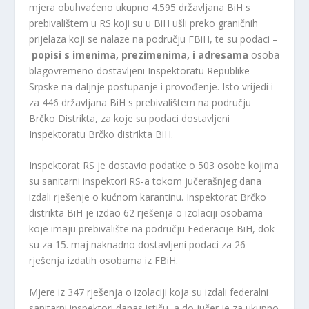
mjera obuhvaćeno ukupno 4.595 državljana BiH s
prebivalištem u RS koji su u BiH ušli preko graničnih
prijelaza koji se nalaze na području FBiH, te su podaci –
popisi s imenima, prezimenima, i adresama
osoba
blagovremeno dostavljeni Inspektoratu Republike
Srpske na daljnje postupanje i provođenje. Isto vrijedi i
za 446 državljana BiH s prebivalištem na području
Brčko Distrikta, za koje su podaci dostavljeni
Inspektoratu Brčko distrikta BiH.
Inspektorat RS je dostavio podatke o 503 osobe kojima
su sanitarni inspektori RS-a tokom jučerašnjeg dana
izdali rješenje o kućnom karantinu. Inspektorat Brčko
distrikta BiH je izdao 62 rješenja o izolaciji osobama
koje imaju prebivalište na području Federacije BiH, dok
su za 15. maj naknadno dostavljeni podaci za 26
rješenja izdatih osobama iz FBiH.
Mjere iz 347 rješenja o izolaciji koja su izdali federalni
sanitarni inspektori danas ističu, a do jučer je za ukupno