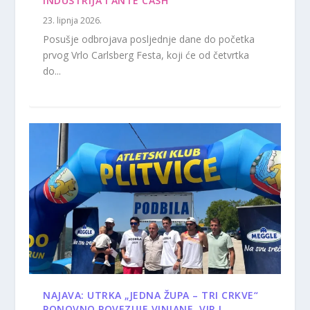
INDUSTRIJA I ANTE CASH
23. lipnja 2026.
Posušje odbrojava posljednje dane do početka
prvog Vrlo Carlsberg Festa, koji će od četvrtka
do...
NAJAVA: UTRKA „JEDNA ŽUPA – TRI CRKVE“
PONOVNO POVEZUJE VINJANE, VIR I