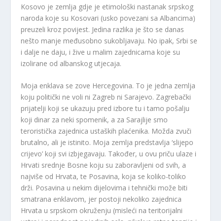
Kosovo je zemlja gdje je etimološki nastanak srpskog
naroda koje su Kosovari (usko povezani sa Albancima)
preuzeli kroz povijest. Jedina razlika je što se danas
nešto manje međusobno sukobljavaju. No ipak, Srbi se
i dalje ne daju, i žive u malim zajednicama koje su
izolirane od albanskog utjecaja.
Moja enklava se zove Hercegovina. To je jedna zemlja
koju politički ne voli ni Zagreb ni Sarajevo. Zagrebački
prijatelji koji se ukazuju pred izbore tu i tamo pošalju
koji dinar za neki spomenik, a za Sarajlije smo
teroristička zajednica ustaških plaćenika. Možda zvuči
brutalno, ali je istinito. Moja zemlja predstavlja ‘slijepo
crijevo’ koji svi izbjegavaju. Također, u ovu priču ulaze i
Hrvati srednje Bosne koju su zaboravljeni od svih, a
najviše od Hrvata, te Posavina, koja se koliko-toliko
drži. Posavina u nekim dijelovima i tehnički može biti
smatrana enklavom, jer postoji nekoliko zajednica
Hrvata u srpskom okruženju (misleći na teritorijalni