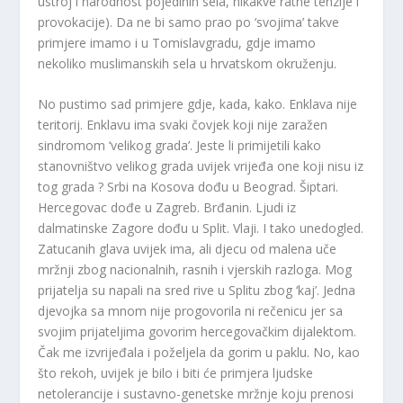
ustroj i narodnost pojedinih sela, nikakve ratne tenzije i
provokacije). Da ne bi samo prao po ‘svojima’ takve
primjere imamo i u Tomislavgradu, gdje imamo
nekoliko muslimanskih sela u hrvatskom okruženju.
No pustimo sad primjere gdje, kada, kako. Enklava nije
teritorij. Enklavu ima svaki čovjek koji nije zaražen
sindromom ‘velikog grada’. Jeste li primijetili kako
stanovništvo velikog grada uvijek vrijeđa one koji nisu iz
tog grada ? Srbi na Kosova dođu u Beograd. Šiptari.
Hercegovac dođe u Zagreb. Brđanin. Ljudi iz
dalmatinske Zagore dođu u Split. Vlaji. I tako unedogled.
Zatucanih glava uvijek ima, ali djecu od malena uče
mržnji zbog nacionalnih, rasnih i vjerskih razloga. Mog
prijatelja su napali na sred rive u Splitu zbog ‘kaj’. Jedna
djevojka sa mnom nije progovorila ni rečenicu jer sa
svojim prijateljima govorim hercegovačkim dijalektom.
Čak me izvrijeđala i poželjela da gorim u paklu. No, kao
što rekoh, uvijek je bilo i biti će primjera ljudske
netolerancije i sustavno-genetske mržnje koju prenosi