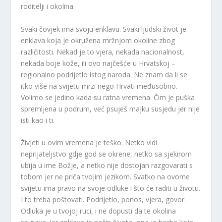
roditelji i okolina.
Svaki čovjek ima svoju enklavu. Svaki ljudski život je
enklava koja je okružena mržnjom okoline zbog
različitosti. Nekad je to vjera, nekada nacionalnost,
nekada boje kože, ili ovo najčešće u Hrvatskoj –
regionalno podrijetlo istog naroda. Ne znam da li se
itko više na svijetu mrzi nego Hrvati međusobno.
Volimo se jedino kada su ratna vremena. Čim je puška
spremljena u podrum, već psuješ majku susjedu jer nije
isti kao i ti.
Živjeti u ovim vremena je teško. Netko vidi
neprijateljstvo gdje god se okrene, netko sa sjekirom
ubija u ime Božje, a netko nije dostojan razgovarati s
tobom jer ne priča tvojim jezikom. Svatko na ovome
svijetu ima pravo na svoje odluke i što će raditi u životu.
I to treba poštovati. Podrijetlo, ponos, vjera, govor.
Odluka je u tvojoj ruci, i ne dopusti da te okolina