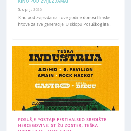
KINO POD ZVIJEZDAMA!
5. srpnja 2026.
Kino pod zvijezdama i ove godine donosi filmske
hitove za sve generacije. U sklopu Posuškog lita...
POSUŠJE POSTAJE FESTIVALSKO SREDIŠTE
HERCEGOVINE: STIŽU ZOSTER, TEŠKA