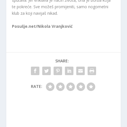
sputava. Jer enklava je način života, ona je borba koja
te pokreće. Sve možeš promijeniti, samo nogometni
klub za koji navijaš nikad.
Posušje.net/Nikola Vranjković
SHARE:
RATE: